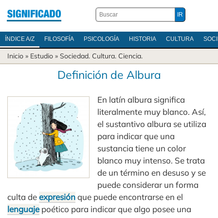
ÍNDICE A/Z
FILOSOFÍA
PSICOLOGÍA
HISTORIA
CULTURA
SOC
Inicio
» Estudio »
Sociedad
.
Cultura
.
Ciencia
.
Definición de Albura
En latín albura significa
literalmente muy blanco. Así,
el sustantivo albura se utiliza
para indicar que una
sustancia tiene un color
blanco muy intenso. Se trata
de un término en desuso y se
puede considerar un forma
culta de
expresión
que puede encontrarse en el
lenguaje
poético para indicar que algo posee una