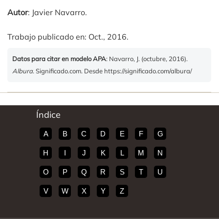
Autor
: Javier Navarro.
Trabajo publicado en: Oct., 2016.
Datos para citar en modelo APA
: Navarro, J. (octubre, 2016).
Albura
. Significado.com. Desde https://significado.com/albura/
Índice
A
B
C
D
E
F
G
H
I
J
K
L
M
N
O
P
Q
R
S
T
U
V
W
X
Y
Z