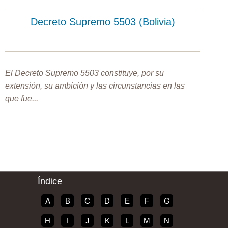
Decreto Supremo 5503 (Bolivia)
El Decreto Supremo 5503 constituye, por su
extensión, su ambición y las circunstancias en las
que fue...
Índice
A
B
C
D
E
F
G
H
I
J
K
L
M
N