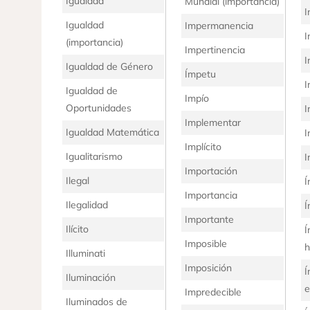
Igualdad
Mundial (importancia)
I
Igualdad
Impermanencia
I
(importancia)
Impertinencia
I
Igualdad de Género
Ímpetu
I
Igualdad de
Impío
Oportunidades
I
Implementar
Igualdad Matemática
I
Implícito
Igualitarismo
I
Importación
Ilegal
Í
Importancia
Ilegalidad
Í
Importante
Ilícito
Í
Imposible
Illuminati
Imposición
Í
Iluminación
e
Impredecible
Iluminados de