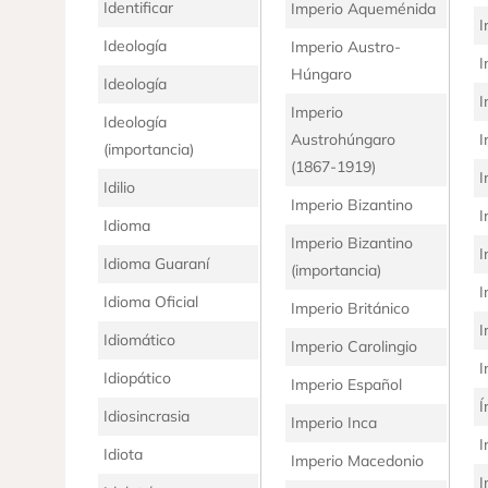
Identificar
Imperio Aqueménida
I
Ideología
Imperio Austro-
I
Húngaro
Ideología
I
Imperio
Ideología
Austrohúngaro
I
(importancia)
(1867-1919)
I
Idilio
Imperio Bizantino
I
Idioma
Imperio Bizantino
I
Idioma Guaraní
(importancia)
I
Idioma Oficial
Imperio Británico
I
Idiomático
Imperio Carolingio
I
Idiopático
Imperio Español
Í
Idiosincrasia
Imperio Inca
I
Idiota
Imperio Macedonio
I