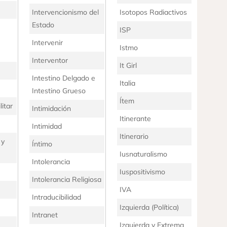
Intervencionismo del
Isotopos Radiactivos
Estado
ISP
Intervenir
Istmo
Interventor
It Girl
Intestino Delgado e
Italia
Intestino Grueso
Ítem
litar
Intimidación
Itinerante
Intimidad
Itinerario
 y
Íntimo
Iusnaturalismo
Intolerancia
Iuspositivismo
Intolerancia Religiosa
IVA
Intraducibilidad
Izquierda (Política)
Intranet
Izquierda y Extrema