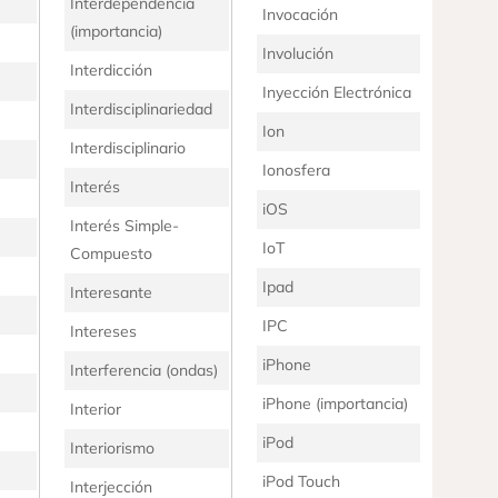
Interdependencia
Invocación
(importancia)
Involución
Interdicción
Inyección Electrónica
Interdisciplinariedad
Ion
Interdisciplinario
Ionosfera
Interés
iOS
Interés Simple-
IoT
Compuesto
Ipad
Interesante
IPC
Intereses
iPhone
Interferencia (ondas)
iPhone (importancia)
Interior
iPod
Interiorismo
iPod Touch
Interjección