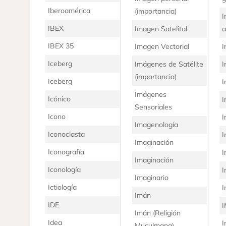
Iberoamérica
(importancia)
I
IBEX
Imagen Satelital
a
IBEX 35
Imagen Vectorial
I
Iceberg
Imágenes de Satélite
I
(importancia)
Iceberg
I
Imágenes
Icónico
I
Sensoriales
Icono
I
Imagenología
Iconoclasta
I
Imaginación
Iconografía
I
Imaginación
Iconología
I
Imaginario
Ictiología
I
Imán
IDE
Imán (Religión
Idea
I
Musulmana)