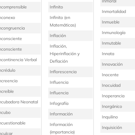
Inmoral
ncomprensible
Infinito
Inmortalidad
nconexo
Infinito (en
Inmueble
Matemáticas)
ncongruencia
Inmunología
Inflación
nconsciente
Inmutable
Inflación,
nconsciente
Hiperinflación y
Innata
ncontinencia Verbal
Deflación
Innovación
ncrédulo
Inflorescencia
Inocente
ncreencia
Influencia
Inocuidad
ncreíble
Influencia
Inoperancia
ncubadora Neonatal
Infografía
Inorgánico
ncubo
Información
Inquilino
ncuestionable
Información
Inquisición
(importancia)
nculcar