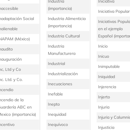
Industria
Iniciativa
naccesible
(importancia)
Iniciativa Popular
nadaptación Social
Industria Alimenticia
Iniciativas Popul
(importancia)
nalienable
en el ejemplo
Industria Cultural
Español (importa
NAPAM (México)
Industria
Inicio
naudito
Manufacturera
Inicuo
nauguración
Industrial
Inimputable
nc, Ltd y Co
Industrialización
Iniquidad
nc. Ltd. y Co.
Inecuaciones
Injerencia
ncendio
Inefable
Injerto
ncendio de la
Inepto
uardería ABC en
Injuria
exico (importancia)
Inequidad
Injuria y Calumni
ncentivo
Inequívoco
Injusticia