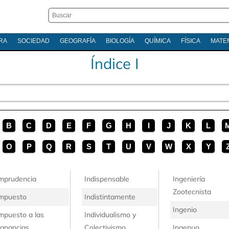
RA
SOCIEDAD
GEOGRAFÍA
BIOLOGÍA
QUÍMICA
FÍSICA
MATE
Índice I
B
C
D
E
F
G
H
I
J
K
L
O
P
Q
R
S
T
U
V
W
X
Y
mprudencia
Indispensable
Ingeniería
Zootecnista
mpuesto
Indistintamente
Ingenio
mpuesto a las
Individualismo y
anancias
Colectivismo
Ingenuo