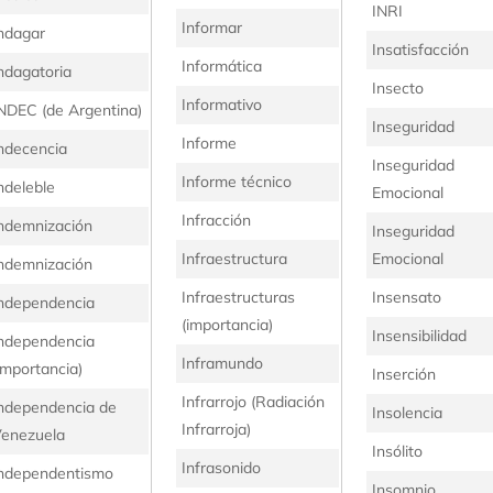
INRI
Informar
ndagar
Insatisfacción
Informática
ndagatoria
Insecto
Informativo
NDEC (de Argentina)
Inseguridad
Informe
ndecencia
Inseguridad
Informe técnico
ndeleble
Emocional
Infracción
ndemnización
Inseguridad
Infraestructura
Emocional
ndemnización
Infraestructuras
Insensato
ndependencia
(importancia)
Insensibilidad
ndependencia
Inframundo
importancia)
Inserción
Infrarrojo (Radiación
ndependencia de
Insolencia
Infrarroja)
enezuela
Insólito
Infrasonido
ndependentismo
Insomnio