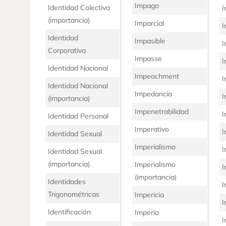
Impago
Identidad Colectiva
I
(importancia)
Imparcial
I
Identidad
Impasible
I
Corporativa
Impasse
I
Identidad Nacional
Impeachment
I
Identidad Nacional
Impedancia
I
(importancia)
Impenetrabilidad
I
Identidad Personal
Imperativo
I
Identidad Sexual
Imperialismo
I
Identidad Sexual
(importancia)
Imperialismo
I
(importancia)
Identidades
I
Trigonométricas
Impericia
I
Identificación
Imperio
I