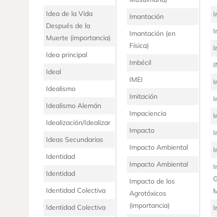
Idea de la Vida
I
Imantación
Después de la
I
Imantación (en
Muerte (importancia)
Física)
I
Idea principal
Imbécil
I
Ideal
IMEI
I
Idealismo
Imitación
I
Idealismo Alemán
Impaciencia
I
Idealización/Idealizar
Impacto
I
Ideas Secundarias
Impacto Ambiental
I
Identidad
Impacto Ambiental
I
Identidad
G
Impacto de los
Identidad Colectiva
M
Agrotóxicos
(importancia)
Identidad Colectiva
I