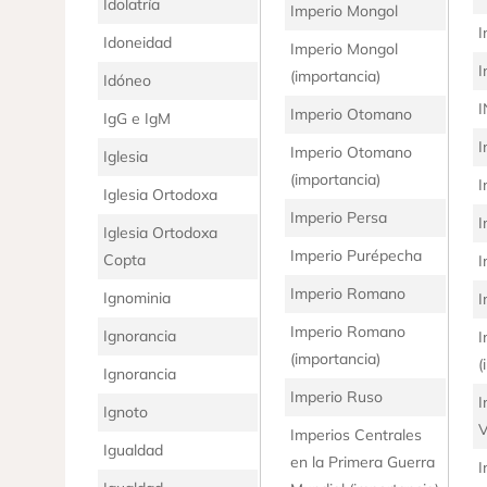
Idolatría
Imperio Mongol
I
Idoneidad
Imperio Mongol
I
(importancia)
Idóneo
I
Imperio Otomano
IgG e IgM
I
Imperio Otomano
Iglesia
(importancia)
I
Iglesia Ortodoxa
Imperio Persa
I
Iglesia Ortodoxa
Imperio Purépecha
Copta
I
Imperio Romano
Ignominia
I
Imperio Romano
Ignorancia
I
(importancia)
(
Ignorancia
Imperio Ruso
I
Ignoto
V
Imperios Centrales
Igualdad
en la Primera Guerra
I