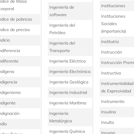
ndice de Masa
Instituciones
Ingeniería de
orporal
software
Instituciones
ndice de pobreza
Sociales
Ingeniería del
ndice de precios
(importancia)
Petróleo
ndicio
Institutriz
Ingeniería del
ndiferencia
Transporte
Instrucción
ndiferente
Ingeniería Eléctrica
Instrucción Premi
ndígena
Ingeniería Electrónica
Instructivo
ndigencia
Ingeniería Geológica
Instrumentalidad
de Expresividad
ndigenismo
Ingeniería Industrial
Instrumento
ndigente
Ingeniería Marítima
Insulina
ndignación
Ingeniería
Metalúrgica
Insulto
ndio
Ingeniería Química
Insumo