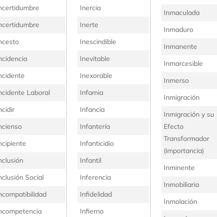
ncertidumbre
Inercia
Inmaculada
ncertidumbre
Inerte
Inmaduro
ncesto
Inescindible
Inmanente
ncidencia
Inevitable
Inmarcesible
ncidente
Inexorable
Inmerso
ncidente Laboral
Infamia
Inmigración
ncidir
Infancia
Inmigración y su
ncienso
Infantería
Efecto
Transformador
ncipiente
Infanticidio
(importancia)
nclusión
Infantil
Inminente
nclusión Social
Inferencia
Inmobiliaria
ncompatibilidad
Infidelidad
Inmolación
ncompetencia
Infierno