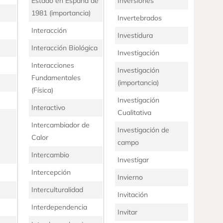
Estado en España de
Inversiones
1981 (importancia)
Invertebrados
Interacción
Investidura
Interacción Biológica
Investigación
Interacciones
Investigación
Fundamentales
(importancia)
(Física)
Investigación
Interactivo
Cualitativa
Intercambiador de
Investigación de
Calor
campo
Intercambio
Investigar
Intercepción
Invierno
Interculturalidad
Invitación
Interdependencia
Invitar