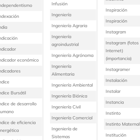
Infusión
ndependentismo
Inspiración
Ingeniería
ndexación
Inspiración
Ingeniería Agraria
ndia
Instagram
Ingeniería
ndicación
Instagram (fotos
agroindustrial
ndicador
Internet)
Ingeniería Agrónoma
(importancia)
ndicador económico
Ingeniería
Instagramer
ndicadores
Alimentaria
Instalación
ndice
Ingeniería Ambiental
Instalar
ndice Bursátil
Ingeniería Biónica
Instancia
ndice de desarrollo
Ingeniería Civil
humano
Instinto
Ingeniería Comercial
ndice de eficiencia
Instinto Maternal
Ingeniería de
nergética
Institución
Sistemas