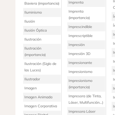
Í
Imprenta
Baviera (importancia)
C
Imprenta
Iluminismo
Í
(importancia)
Ilusión
Í
Imprescindible
Ilusión Óptica
I
Imprescriptible
Ilustración
I
Impresión
Ilustración
I
Impresión 3D
(importancia)
I
Impresionante
Ilustración (Siglo de
las Luces)
I
Impresionismo
Ilustrador
I
Impresionismo
(importancia)
Imagen
I
Impresora (de Tinta,
Imagen Animada
I
Láser, Multifunción…)
Imagen Corporativa
I
Impresora Láser