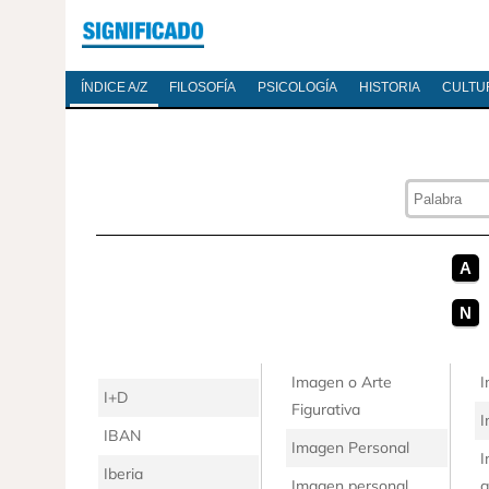
ÍNDICE A/Z
FILOSOFÍA
PSICOLOGÍA
HISTORIA
CULTU
A
N
Imagen o Arte
I
I+D
Figurativa
I
IBAN
Imagen Personal
I
Iberia
Imagen personal
g