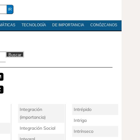
MÁTICAS
TECNOLOGÍA
DE IMPORTANCIA
CONÓZCANOS
M
Z
Integración
Intrépido
(importancia)
Intriga
Integración Social
Intrínseco
Integral