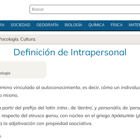
RA
SOCIEDAD
GEOGRAFÍA
BIOLOGÍA
QUÍMICA
FÍSICA
MATE
Psicología
.
Cultura
.
Definición de Intrapersonal
ología
érmino vinculado al autoconocimiento, es decir, cómo un individuo 
o mismo.
 partir del prefijo del latín
intra-
, de ‘dentro’, y
personālis
, de ‘per
, respecto del etrusco
φersu
, con núcleo en el griego
πρόσωπον
(
p
 a la adjetivación con propiedad asociativa.
.