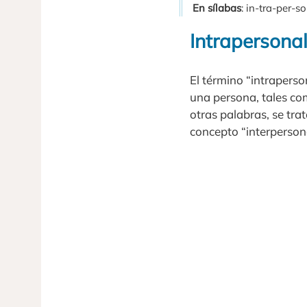
En sílabas
: in-tra-per-so
Intrapersona
El término “intraperso
una persona, tales com
otras palabras, se tra
concepto “interpersona