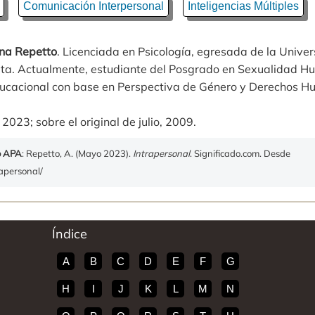
Comunicación Interpersonal
Inteligencias Múltiples
na Repetto
. Licenciada en Psicología, egresada de la Unive
ata. Actualmente, estudiante del Posgrado en Sexualidad H
educacional con base en Perspectiva de Género y Derechos 
2023; sobre el original de julio, 2009.
o APA
: Repetto, A. (Mayo 2023).
Intrapersonal
. Significado.com. Desde
rapersonal/
Índice
A
B
C
D
E
F
G
H
I
J
K
L
M
N