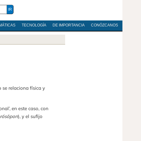
MÁTICAS
TECNOLOGÍA
DE IMPORTANCIA
CONÓZCANOS
se relaciona física y
sonal’, en este caso, con
rósōpon
), y el sufijo