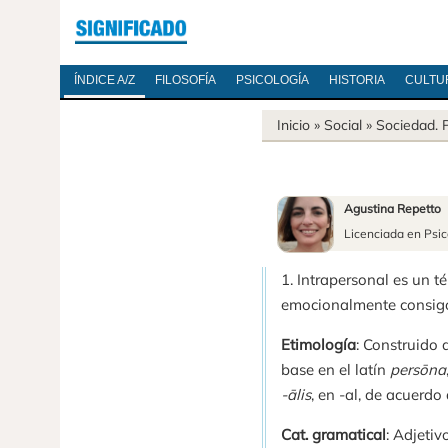
ÍNDICE A/Z
FILOSOFÍA
PSICOLOGÍA
HISTORIA
CULTU
Inicio
» Social »
Sociedad
.
Agustina Repetto
Licenciada en Psic
1. Intrapersonal es un t
emocionalmente consig
Etimología
: Construido a
base en el latín
persōna
-ālis
, en -al, de acuerdo
Cat. gramatical
: Adjetivo