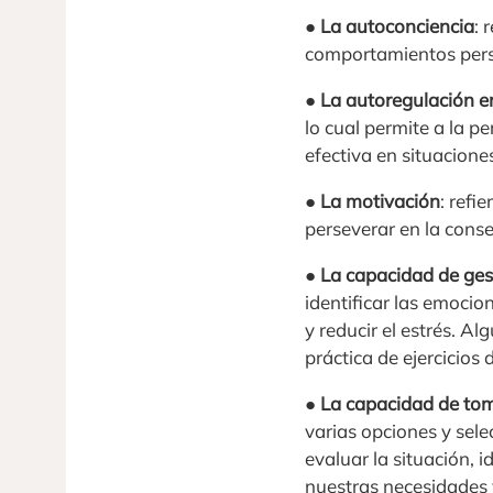
●
La autoconciencia
: 
comportamientos pers
●
La autoregulación 
lo cual permite a la 
efectiva en situaciones
●
La motivación
: refi
perseverar en la conse
●
La capacidad de gest
identificar las emocio
y reducir el estrés. Al
práctica de ejercicios d
●
La capacidad de tom
varias opciones y sele
evaluar la situación, i
nuestras necesidades 