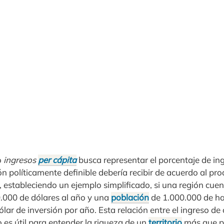
o
ingresos
per cápita
busca representar el porcentaje de in
n políticamente definible debería recibir de acuerdo al pro
, estableciendo un ejemplo simplificado, si una región cue
0.000 de dólares al año y una
población
de 1.000.000 de ha
lar de inversión por año. Esta relación entre el ingreso de
 es útil para entender la riqueza de un
territorio
más que p