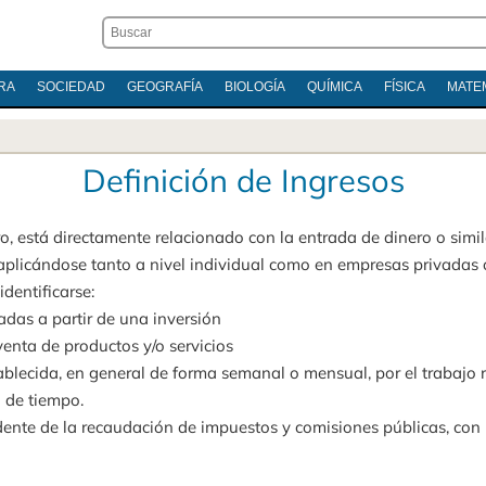
RA
SOCIEDAD
GEOGRAFÍA
BIOLOGÍA
QUÍMICA
FÍSICA
MATE
Definición de Ingresos
ro, está directamente relacionado con la entrada de dinero o simi
 aplicándose tanto a nivel individual como en empresas privadas 
identificarse:
adas a partir de una inversión
venta de productos y/o servicios
blecida, en general de forma semanal o mensual, por el trabajo r
 de tiempo.
dente de la recaudación de impuestos y comisiones públicas, con