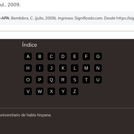
ul., 2009.
o APA
: Bembibre, C. (julio, 2009).
Ingresos
. Significado.com. Desde https://si
Índice
A
B
C
D
E
F
G
H
I
J
K
L
M
N
O
P
Q
R
S
T
U
V
W
X
Y
Z
iversitario de habla hispana.