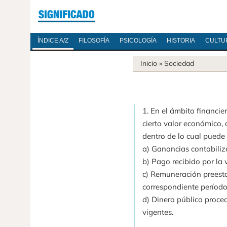
ÍNDICE A/Z
FILOSOFÍA
PSICOLOGÍA
HISTORIA
CULTU
Inicio
»
Sociedad
1. En el ámbito financie
cierto valor económico,
dentro de lo cual puede 
a) Ganancias contabiliz
b) Pago recibido por la 
c) Remuneración preesta
correspondiente período
d) Dinero público proce
vigentes.