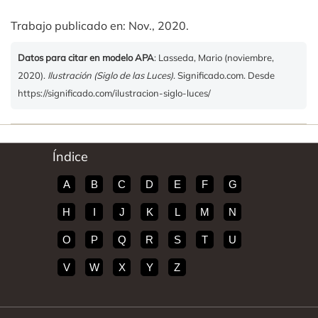
Trabajo publicado en: Nov., 2020.
Datos para citar en modelo APA
: Lasseda, Mario (noviembre,
2020).
Ilustración (Siglo de las Luces)
. Significado.com. Desde
https://significado.com/ilustracion-siglo-luces/
Índice
A
B
C
D
E
F
G
H
I
J
K
L
M
N
O
P
Q
R
S
T
U
V
W
X
Y
Z