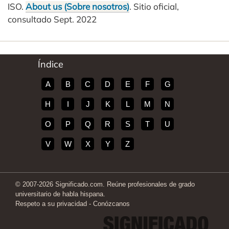
ISO.
About us (Sobre nosotros)
. Sitio oficial,
consultado Sept. 2022
Índice
A
B
C
D
E
F
G
H
I
J
K
L
M
N
O
P
Q
R
S
T
U
V
W
X
Y
Z
© 2007-2026 Significado.com. Reúne profesionales de grado
universitario de habla hispana.
Respeto a su privacidad
-
Conózcanos