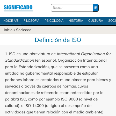
ÍNDICE A/Z
FILOSOFÍA
PSICOLOGÍA
HISTORIA
CULTURA
SOC
Inicio
»
Sociedad
Definición de ISO
1. ISO es una abreviatura de
International Organization for
Standardization
(en español, Organización Internacional
para la Estandarización), que se presenta como una
entidad no gubernamental responsable de estipular
padrones laborales aceptados mundialmente para bienes y
servicios a través de cuerpos de normas, cuyas
denominaciones de referencia están antecedidas por la
palabra ISO, como por ejemplo ISO 9000 (a nivel de
calidad), o ISO 14000 (dirigida al desempeño de
actividades que tienen relación con el medio ambiente).