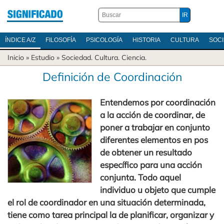
ÍNDICE A/Z
FILOSOFÍA
PSICOLOGÍA
HISTORIA
CULTURA
SOC
Inicio
» Estudio »
Sociedad
.
Cultura
.
Ciencia
.
Definición de Coordinación
Entendemos por coordinación
a la acción de coordinar, de
poner a trabajar en conjunto
diferentes elementos en pos
de obtener un resultado
específico para una acción
conjunta. Todo aquel
individuo u objeto que cumple
el rol de coordinador en una situación determinada,
tiene como tarea principal la de planificar, organizar y