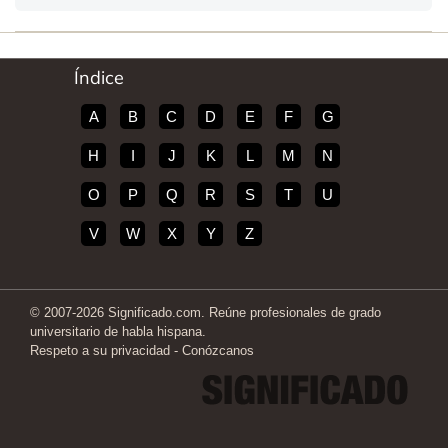
Índice
A
B
C
D
E
F
G
H
I
J
K
L
M
N
O
P
Q
R
S
T
U
V
W
X
Y
Z
© 2007-2026 Significado.com. Reúne profesionales de grado
universitario de habla hispana.
Respeto a su privacidad
-
Conózcanos