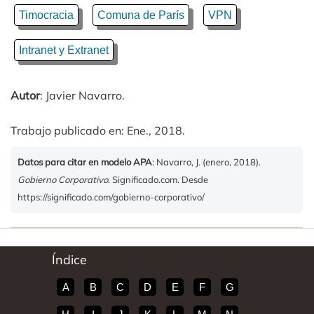
Timocracia
Comuna de París
VPN
Intranet y Extranet
Autor
: Javier Navarro.
Trabajo publicado en: Ene., 2018.
Datos para citar en modelo APA
: Navarro, J. (enero, 2018).
Gobierno Corporativo
. Significado.com. Desde
https://significado.com/gobierno-corporativo/
Índice
A
B
C
D
E
F
G