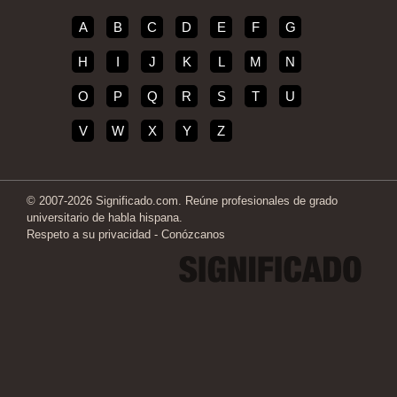
A
B
C
D
E
F
G
H
I
J
K
L
M
N
O
P
Q
R
S
T
U
V
W
X
Y
Z
© 2007-2026 Significado.com. Reúne profesionales de grado
universitario de habla hispana.
Respeto a su privacidad
-
Conózcanos