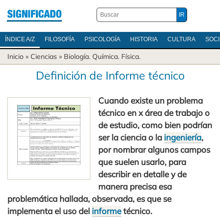
ÍNDICE A/Z
FILOSOFÍA
PSICOLOGÍA
HISTORIA
CULTURA
SOC
Inicio
»
Ciencias
»
Biología
.
Química
.
Física
.
Definición de Informe técnico
Cuando existe un problema
técnico en x área de trabajo o
de estudio, como bien podrían
ser la ciencia o la
ingeniería
,
por nombrar algunos campos
que suelen usarlo, para
describir en detalle y de
manera precisa esa
problemática hallada, observada, es que se
implementa el uso del
informe
técnico.