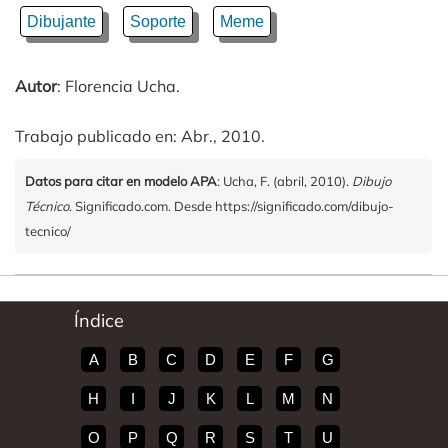
Dibujante
Soporte
Meme
Autor
: Florencia Ucha.
Trabajo publicado en: Abr., 2010.
Datos para citar en modelo APA
: Ucha, F. (abril, 2010).
Dibujo
Técnico
. Significado.com. Desde https://significado.com/dibujo-
tecnico/
Índice
A
B
C
D
E
F
G
H
I
J
K
L
M
N
O
P
Q
R
S
T
U