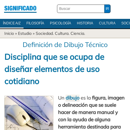
ÍNDICE A/Z
FILOSOFÍA
PSICOLOGÍA
HISTORIA
CULTURA
SOC
Inicio
» Estudio »
Sociedad
.
Cultura
.
Ciencia
.
Definición de Dibujo Técnico
Disciplina que se ocupa de
diseñar elementos de uso
cotidiano
Un
dibujo
es la
figura, imagen
o delineación que se suele
hacer de manera manual y
con la ayuda de alguna
herramienta destinada para