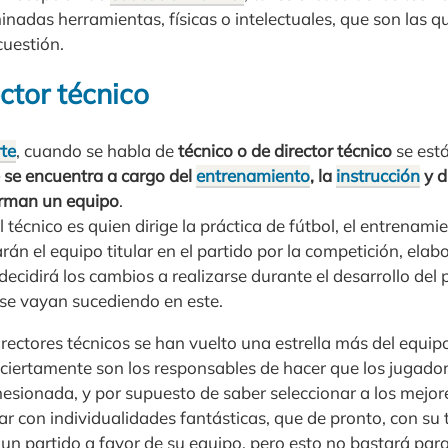
nadas herramientas, físicas o intelectuales, que son las qu
cuestión.
ctor técnico
te
, cuando se habla de
técnico o de director técnico
se est
 se encuentra a cargo del
entrenamiento
, la
instrucción
y d
orman un equipo
.
el técnico es quien dirige la práctica de fútbol, el entrenamie
rán el equipo titular en el partido por la competición, elab
 decidirá los cambios a realizarse durante el desarrollo del
 se vayan sucediendo en este.
directores técnicos se han vuelto una estrella más del equipo
 ciertamente son los responsables de hacer que los jugado
hesionada, y por supuesto de saber seleccionar a los mejor
 con individualidades fantásticas, que de pronto, con su 
un partido a favor de su equipo, pero esto no bastará par