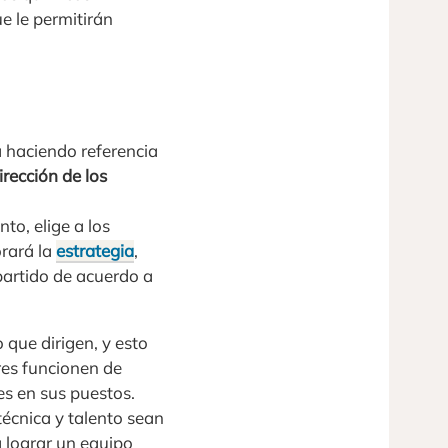
e le permitirán
á haciendo referencia
irección de los
nto, elige a los
orará la
estrategia
,
 partido de acuerdo a
 que dirigen, y esto
res funcionen de
es en sus puestos.
técnica y talento sean
a lograr un equipo