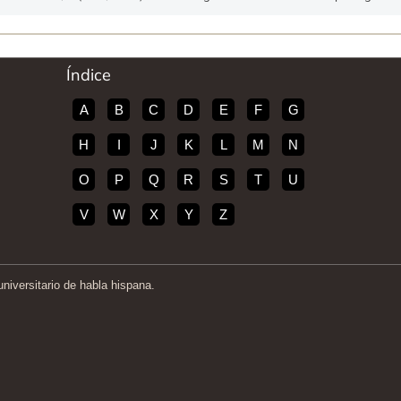
Índice
A
B
C
D
E
F
G
H
I
J
K
L
M
N
O
P
Q
R
S
T
U
V
W
X
Y
Z
iversitario de habla hispana.