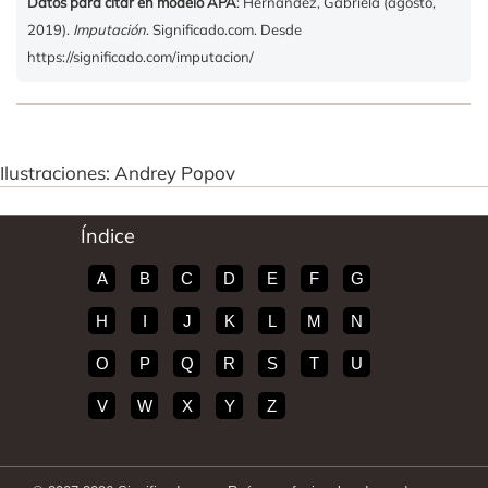
Datos para citar en modelo APA
: Hernandez, Gabriela (agosto,
2019).
Imputación
. Significado.com. Desde
https://significado.com/imputacion/
Ilustraciones: Andrey Popov
Índice
A
B
C
D
E
F
G
H
I
J
K
L
M
N
O
P
Q
R
S
T
U
V
W
X
Y
Z