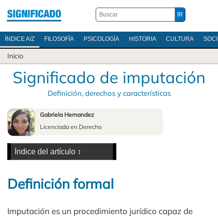
ÍNDICE A/Z
FILOSOFÍA
PSICOLOGÍA
HISTORIA
CULTURA
SOC
Inicio
Significado de imputación
Definición, derechos y características
Gabriela Hernandez
Licenciada en Derecho
Definición formal
Imputación es un procedimiento jurídico capaz de