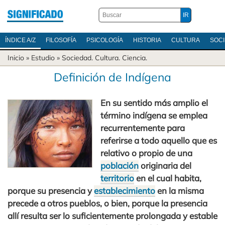
ÍNDICE A/Z
FILOSOFÍA
PSICOLOGÍA
HISTORIA
CULTURA
SOC
Inicio
» Estudio »
Sociedad
.
Cultura
.
Ciencia
.
Definición de Indígena
En su sentido más amplio el
término indígena se emplea
recurrentemente para
referirse a todo aquello que es
relativo o propio de una
población
originaria del
territorio
en el cual habita,
porque su presencia y
establecimiento
en la misma
precede a otros pueblos, o bien, porque la presencia
allí resulta ser lo suficientemente prolongada y estable