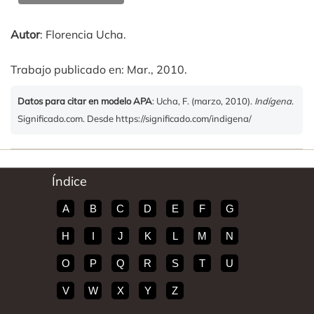
Autor
: Florencia Ucha.
Trabajo publicado en: Mar., 2010.
Datos para citar en modelo APA
: Ucha, F. (marzo, 2010).
Indígena
.
Significado.com. Desde https://significado.com/indigena/
Índice
A
B
C
D
E
F
G
H
I
J
K
L
M
N
O
P
Q
R
S
T
U
V
W
X
Y
Z