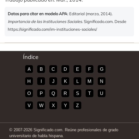
Datos para citar en modelo APA
: Editorial (marzo, 2014).
Importancia de las Instituciones Sociales
. Significado.com. Desde
https://significado.com/im-instituciones-sociales/
Índice
A
B
C
D
E
F
G
H
I
J
K
L
M
N
O
P
Q
R
S
T
U
V
W
X
Y
Z
© 2007-2026 Significado.com. Reúne profesionales de grado
universitario de habla hispana.