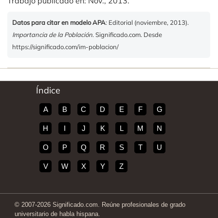
Trabajo publicado en: Nov., 2013.
Datos para citar en modelo APA
: Editorial (noviembre, 2013).
Importancia de la Población
. Significado.com. Desde
https://significado.com/im-poblacion/
Índice
A
B
C
D
E
F
G
H
I
J
K
L
M
N
O
P
Q
R
S
T
U
V
W
X
Y
Z
© 2007-2026 Significado.com. Reúne profesionales de grado
universitario de habla hispana.