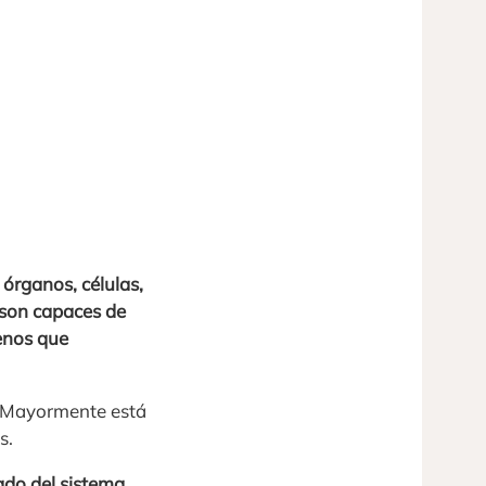
 órganos, células,
 son capaces de
enos que
o. Mayormente está
s.
ado del sistema