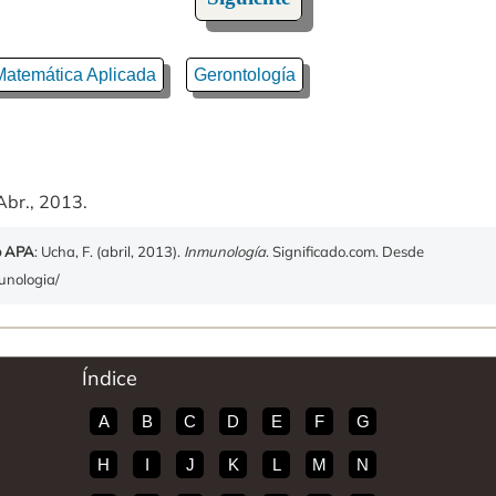
Matemática Aplicada
Gerontología
Abr., 2013.
o APA
: Ucha, F. (abril, 2013).
Inmunología
. Significado.com. Desde
munologia/
Índice
A
B
C
D
E
F
G
H
I
J
K
L
M
N