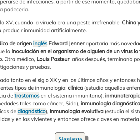
perarse de infecciones, a partir de ese momento, quedab
 a padecerla.
glo XV, cuando la viruela era una peste irrefrenable,
China 
 producir inmunidad artificialmente.
édico de origen
inglés
Edward Jenner
aportaría más novedad
ue la
inoculación en el organismo de alguien de un virus lo
o
. Otro médico,
Louis Pasteur
, años después, terminaría po
tigaciones y pruebas.
do tanto en el siglo XX y en los últimos años y entonces h
entes tipos de inmunología:
clínica
(estudia aquellas enfe
cia de
trastornos
en el sistema inmunitario),
inmunoterapi
edades tales como cáncer, Sida),
inmunología diagnóstic
nicas de
diagnóstico
),
inmunología evolutiva
(estudia el si
das y en las vivientes y entonces ofrece claves en materi
Siguiente