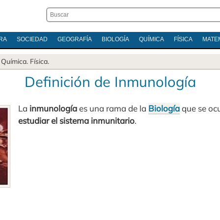
RA
SOCIEDAD
GEOGRAFÍA
BIOLOGÍA
QUÍMICA
FÍSICA
MATE
.
Química
.
Física
.
Definición de Inmunología
La
inmunología
es una rama de la
Biología
que se oc
estudiar el sistema inmunitario
.