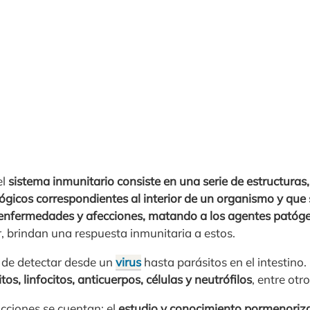
el
sistema inmunitario consiste en una serie de estructuras,
lógicos correspondientes al interior de un organismo y que
 enfermedades y afecciones, matando a los agentes patóg
ir, brindan una respuesta inmunitaria a estos.
 de detectar desde un
virus
hasta parásitos en el intestin
tos, linfocitos, anticuerpos, células y neutrófilos
, entre otro
acciones se cuentan: el
estudio y conocimiento pormenoriz