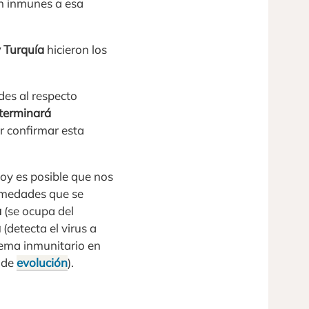
an inmunes a esa
y Turquía
hicieron los
es al respecto
 terminará
r confirmar esta
oy es posible que nos
rmedades que se
a
(se ocupa del
a
(detecta el virus a
stema inmunitario en
a de
evolución
).