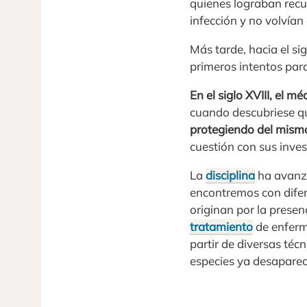
quienes lograban recu
infección y no volvían
Más tarde, hacia el si
primeros intentos para
En el siglo XVIII, el m
cuando descubriese q
protegiendo del mism
cuestión con sus inves
La
disciplina
ha avanza
encontremos con difer
originan por la presen
tratamiento
de enferm
partir de diversas téc
especies ya desapareci