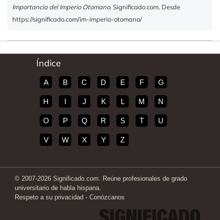
Importancia del Imperio Otomano
. Significado.com. Desde
https://significado.com/im-imperio-otomano/
Índice
A
B
C
D
E
F
G
H
I
J
K
L
M
N
O
P
Q
R
S
T
U
V
W
X
Y
Z
© 2007-2026 Significado.com. Reúne profesionales de grado
universitario de habla hispana.
Respeto a su privacidad
-
Conózcanos