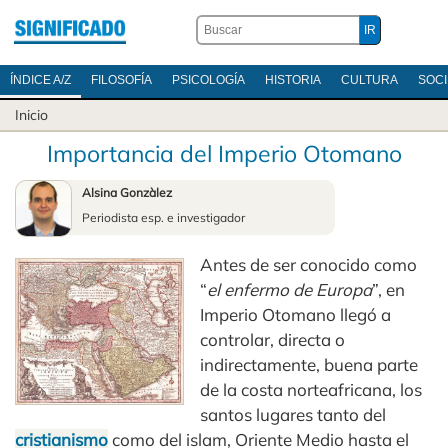
ÍNDICE A/Z
FILOSOFÍA
PSICOLOGÍA
HISTORIA
CULTURA
SOC
Inicio
Importancia del Imperio Otomano
Alsina Gonzàlez
Periodista esp. e investigador
Antes de ser conocido como
“
el enfermo de Europa
”, en
Imperio Otomano llegó a
controlar, directa o
indirectamente, buena parte
de la costa norteafricana, los
santos lugares tanto del
cristianismo
como del islam, Oriente Medio hasta el