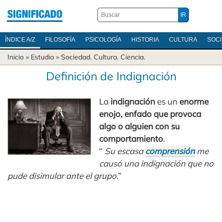
ÍNDICE A/Z
FILOSOFÍA
PSICOLOGÍA
HISTORIA
CULTURA
SOC
Inicio
» Estudio »
Sociedad
.
Cultura
.
Ciencia
.
Definición de Indignación
La
indignación
es un
enorme
enojo, enfado que provoca
algo o alguien con su
comportamiento
.
“
Su escasa
comprensión
me
causó una indignación que no
pude disimular ante el grupo
.”