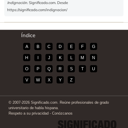
Indignación
. Significado.com. Desde
https://significado.com/indignacion/
Índice
A
B
C
D
E
F
G
H
I
J
K
L
M
N
O
P
Q
R
S
T
U
V
W
X
Y
Z
© 2007-2026 Significado.com. Reúne profesionales de grado
universitario de habla hispana.
Respeto a su privacidad
-
Conózcanos