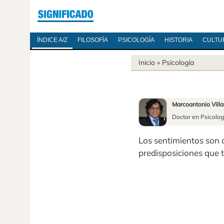
ÍNDICE A/Z
FILOSOFÍA
PSICOLOGÍA
HISTORIA
CULTU
Inicio
»
Psicología
Marcoantonio Vill
Doctor en Psicolog
Los sentimientos son 
predisposiciones que ti