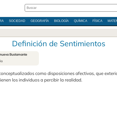
RA
SOCIEDAD
GEOGRAFÍA
BIOLOGÍA
QUÍMICA
FÍSICA
MATE
Definición de Sentimientos
anueva Bustamante
ía
conceptualizados como disposiciones afectivas, que exterio
enen los individuos a percibir la realidad.