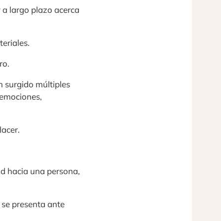
 a largo plazo acerca
eriales.
ro.
n surgido múltiples
 emociones,
lacer.
ad hacia una persona,
 se presenta ante