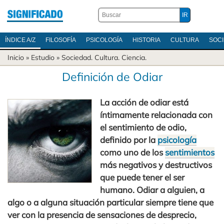
ÍNDICE A/Z
FILOSOFÍA
PSICOLOGÍA
HISTORIA
CULTURA
SOC
Inicio
» Estudio »
Sociedad
.
Cultura
.
Ciencia
.
Definición de Odiar
La acción de odiar está
íntimamente relacionada con
el sentimiento de odio,
definido por la
psicología
como uno de los
sentimientos
más negativos y destructivos
que puede tener el ser
humano. Odiar a alguien, a
algo o a alguna situación particular siempre tiene que
ver con la presencia de sensaciones de desprecio,