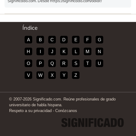
Significado.com. Desde https://significado.com/odiar/
Índice
A
B
C
D
E
F
G
H
I
J
K
L
M
N
O
P
Q
R
S
T
U
V
W
X
Y
Z
© 2007-2026 Significado.com. Reúne profesionales de grado
universitario de habla hispana.
Respeto a su privacidad
-
Conózcanos