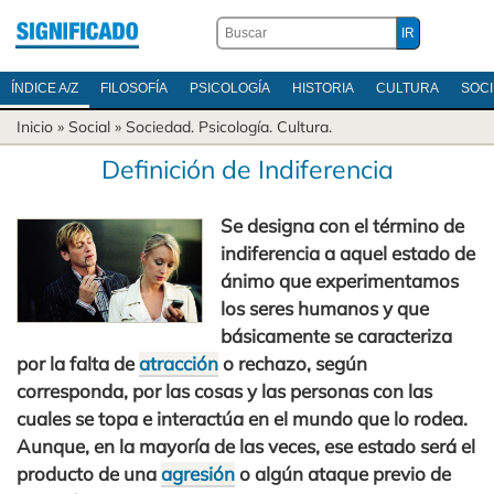
ÍNDICE A/Z
FILOSOFÍA
PSICOLOGÍA
HISTORIA
CULTURA
SOC
Inicio
» Social »
Sociedad
.
Psicología
.
Cultura
.
Definición de Indiferencia
Se designa con el término de
indiferencia a aquel estado de
ánimo que experimentamos
los seres humanos y que
básicamente se caracteriza
por la falta de
atracción
o rechazo, según
corresponda, por las cosas y las personas con las
cuales se topa e interactúa en el mundo que lo rodea.
Aunque, en la mayoría de las veces, ese estado será el
producto de una
agresión
o algún ataque previo de