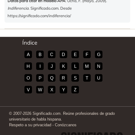
Datos para citar en modelo APA
: Ucha, F. (mayo, 2009).
Indiferencia
. Significado.com. Desde
https://significado.com/indiferencia/
Índice
A
B
C
D
E
F
G
H
I
J
K
L
M
N
O
P
Q
R
S
T
U
V
W
X
Y
Z
© 2007-2026 Significado.com. Reúne profesionales de grado
universitario de habla hispana.
Respeto a su privacidad
-
Conózcanos