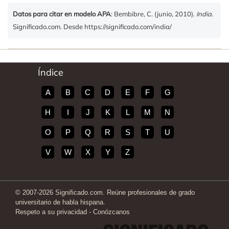
Datos para citar en modelo APA
: Bembibre, C. (junio, 2010).
India
.
Significado.com. Desde https://significado.com/india/
Índice
A
B
C
D
E
F
G
H
I
J
K
L
M
N
O
P
Q
R
S
T
U
V
W
X
Y
Z
© 2007-2026 Significado.com. Reúne profesionales de grado
universitario de habla hispana.
Respeto a su privacidad
-
Conózcanos