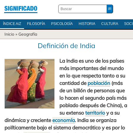
ÍNDICE A/Z
FILOSOFÍA
PSICOLOGÍA
HISTORIA
CULTURA
SOC
Inicio
»
Geografía
Definición de India
La India es uno de los países
más importantes del mundo
en lo que respecta tanto a su
cantidad de
población
(más
de un billón de personas que
lo hacen el segundo país más
poblado después de China), a
su extenso
territorio
y a su
dinámica y creciente
economía
. India se organiza
políticamente bajo el sistema democrático y es por lo