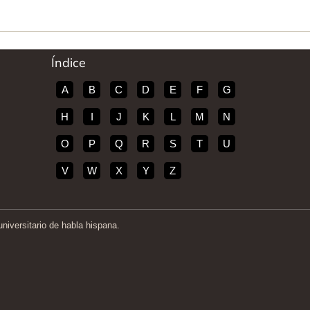
Índice
A
B
C
D
E
F
G
H
I
J
K
L
M
N
O
P
Q
R
S
T
U
V
W
X
Y
Z
iversitario de habla hispana.