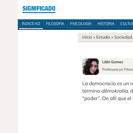
ÍNDICE A/Z
FILOSOFÍA
PSICOLOGÍA
HISTORIA
CULTU
Inicio
» Estudio »
Sociedad
Lilén Gomez
Profesora en Filos
La democracia es un r
término
dêmokratía
, 
“poder”. De allí que e