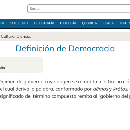
RA
SOCIEDAD
GEOGRAFÍA
BIOLOGÍA
QUÍMICA
FÍSICA
MATE
.
Cultura
.
Ciencia
.
Definición de Democracia
ofía
égimen de gobierno cuyo origen se remonta a la Grecia clá
del cual deriva la palabra, conformado por
dêmos
y
krátos
,
l significado del término compuesto remita al “gobierno del 