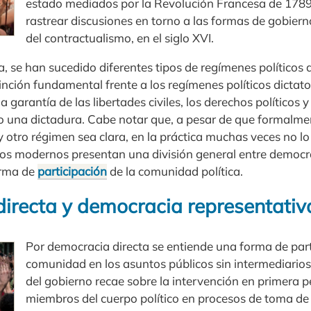
estado mediados por la Revolución Francesa de 1789, 
rastrear discusiones en torno a las formas de gobierno
del contractualismo, en el siglo XVI.
ria, se han sucedido diferentes tipos de regímenes políticos
inción fundamental frente a los regímenes políticos dictatoria
la garantía de las libertades civiles, los derechos políticos 
jo una dictadura. Cabe notar que, a pesar de que formalme
 otro régimen sea clara, en la práctica muchas veces no lo e
s modernos presentan una división general entre democra
orma de
participación
de la comunidad política.
irecta y democracia representativ
Por democracia directa se entiende una forma de part
comunidad en los asuntos públicos sin intermediarios
del gobierno recae sobre la intervención en primera p
miembros del cuerpo político en procesos de toma de