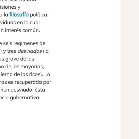
isiones y
a la
filosofía
política.
viduos en la cual
un interés común.
be seis regímenes de
) y tres
desviados
(la
os grave de las
rno de las mayorías,
erno de los ricos). La
bros es recuperada por
imen desviado, ésta
cacia gubernativa.