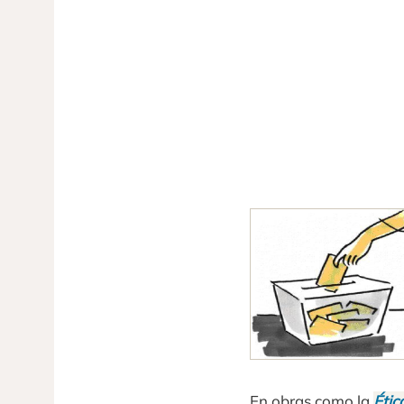
En obras como la
Étic