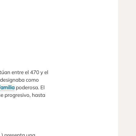
túan entre el 470 y el
se designaba como
familia
poderosa. El
ue progresivo, hasta
C.) presenta una