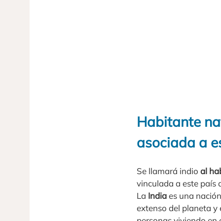
Habitante nat
asociada a es
Se llamará indio
al ha
vinculada a este país 
La
India
es una nación
extenso del planeta 
personas viviendo en é