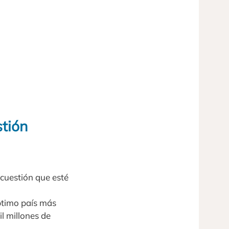
stión
 cuestión que esté
éptimo país más
l millones de