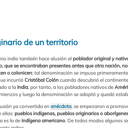
inario de un territorio
mino indio también hace alusión al
poblador original y nati
orio, que se encontraban presentes antes que otra nación,
ten o colonicen
; tal denominación se impuso primerament
que incurrió
Cristóbal Colón
cuando descubrió el continent
gado a la
India
, por tanto, a los pobladores nativos de
Amér
mienzos y luego la denominación se adoptó y quedó establ
fusión ya convertida en
anécdota
, se empezaron a promove
 ellas:
pueblos indígenas, pueblos originarios o aborígene
a es la de
indígena americano
. De todos modos algunos s
ente indios.