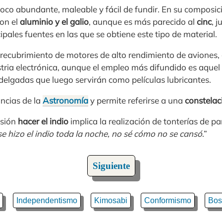
poco abundante, maleable y fácil de fundir. En su composi
on el
aluminio y el galio
, aunque es más parecido al
cinc
, 
ipales fuentes en las que se obtiene este tipo de material.
 recubrimiento de motores de alto rendimiento de aviones,
tria electrónica, aunque el empleo más difundido es aquel 
 delgadas que luego servirán como películas lubricantes.
ancias de la
Astronomía
y permite referirse a una
constelaci
esión
hacer el indio
implica la realización de tonterías de p
se hizo el indio toda la noche, no sé cómo no se cansó
.”
Siguiente
Independentismo
Kimosabi
Conformismo
Bos