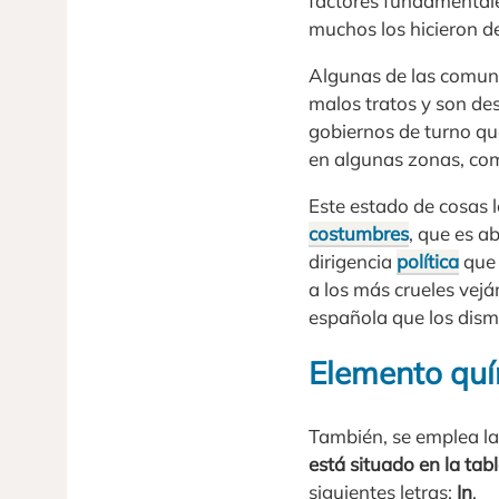
factores fundamentale
muchos los hicieron d
Algunas de las comuni
malos tratos y son de
gobiernos de turno qu
en algunas zonas, com
Este estado de cosas l
costumbres
, que es a
dirigencia
política
que 
a los más crueles vejá
española que los dism
Elemento qu
También, se emplea la
está situado en la tab
siguientes letras:
In
.