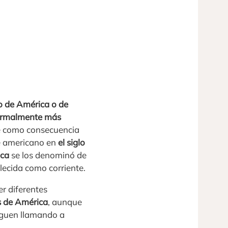
vo de América o de
 normalmente más
e como consecuencia
e americano en
el siglo
ica
se los denominó de
ecida como corriente.
r diferentes
s de América
, aunque
iguen llamando a