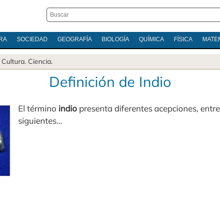
RA
SOCIEDAD
GEOGRAFÍA
BIOLOGÍA
QUÍMICA
FÍSICA
MATE
.
Cultura
.
Ciencia
.
Definición de Indio
El término
indio
presenta diferentes acepciones, entre
siguientes…