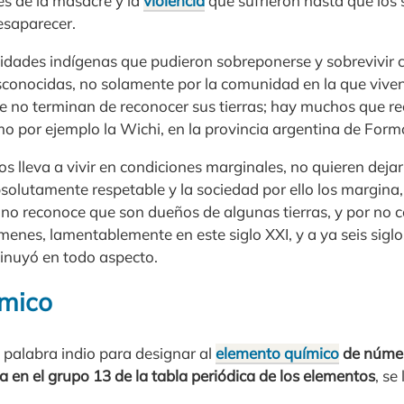
s de la masacre y la
violencia
que sufrieron hasta que los 
esaparecer.
dades indígenas que pudieron sobreponerse y sobrevivir 
sconocidas, no solamente por la comunidad en la que viven
e no terminan de reconocer sus tierras; hay muchos que re
o por ejemplo la Wichi, en la provincia argentina de Form
os lleva a vivir en condiciones marginales, no quieren dejar
bsolutamente respetable y la sociedad por ello los margin
no reconoce que son dueños de algunas tierras, y por no 
menes, lamentablemente en este siglo XXI, y a ya seis siglo
inuyó en todo aspecto.
ímico
 palabra indio para designar al
elemento químico
de númer
la en el grupo 13 de la tabla periódica de los elementos
, se