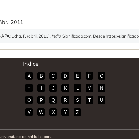
Abr., 2011.
o APA
: Ucha, F. (abril, 2011).
Indio
. Significado.com. Desde https://significado
Índice
A
B
C
D
E
F
G
H
I
J
K
L
M
N
O
P
Q
R
S
T
U
V
W
X
Y
Z
iversitario de habla hispana.