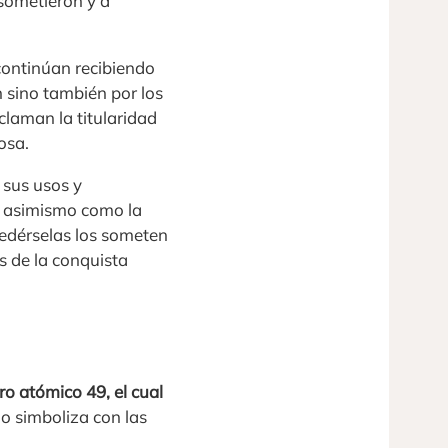
sometieron y a
continúan recibiendo
 sino también por los
claman la titularidad
osa.
 sus usos y
a, asimismo como la
cedérselas los someten
s de la conquista
o atómico 49, el cual
 lo simboliza con las