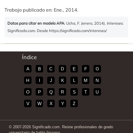
Trabajo publicado en: Ene., 2014.
Datos para citar en modelo APA
: Ucha, F. (enero, 2014).
Intereses
.
Significado.com. Desde https://significado.com/intereses/
Índice
A
B
C
D
E
F
G
H
I
J
K
L
M
N
O
P
Q
R
S
T
U
V
W
X
Y
Z
© 2007-2026 Significado.com. Reúne profesionales de grado
universitario de habla hispana.