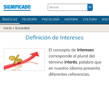
ÍNDICE A/Z
FILOSOFÍA
PSICOLOGÍA
HISTORIA
CULTURA
SOC
Inicio
»
Sociedad
Definición de Intereses
El concepto de
intereses
corresponde al plural del
término
interés
, palabra que
en nuestro idioma presenta
diferentes referencias.