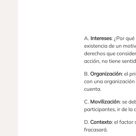
A.
Intereses
: ¿Por qué
existencia de un moti
derechos que considera
acción, no tiene sentid
B.
Organización
: el p
con una organización 
cuenta.
C.
Movilización
: se d
participantes, ir de l
D.
Contexto
: el facto
fracasará.