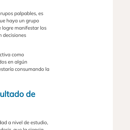
grupos palpables, es
 que haya un grupo
 logre manifestar los
n decisiones
ectiva como
dos en algún
estaría consumando la
ultado de
ad a nivel de estudio,
ecir, que la ciencia