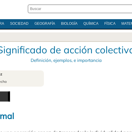
RA
SOCIEDAD
GEOGRAFÍA
BIOLOGÍA
QUÍMICA
FÍSICA
MATE
Significado de acción colectiv
Definición, ejemplos, e importancia
ez
echo
rmal