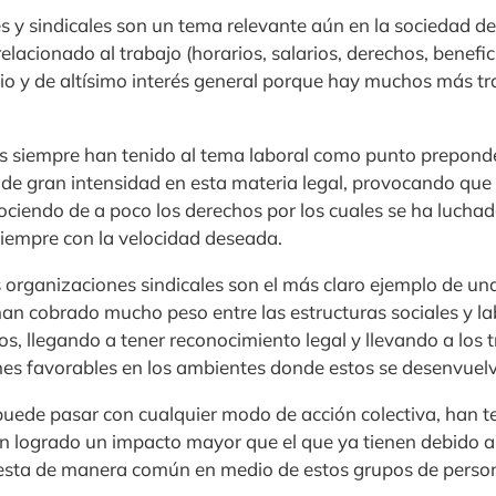
es y sindicales son un tema relevante aún en la sociedad del
elacionado al trabajo (horarios, salarios, derechos, benefic
dio y de altísimo interés general porque hay muchos más t
as siempre han tenido al tema laboral como punto preponde
de gran intensidad en esta materia legal, provocando que l
ciendo de a poco los derechos por los cuales se ha luchad
iempre con la velocidad deseada.
 organizaciones sindicales son el más claro ejemplo de una
han cobrado mucho peso entre las estructuras sociales y la
glos, llegando a tener reconocimiento legal y llevando a los
es favorables en los ambientes donde estos se desenvuel
uede pasar con cualquier modo de acción colectiva, han t
n logrado un impacto mayor que el que ya tienen debido a
iesta de manera común en medio de estos grupos de perso