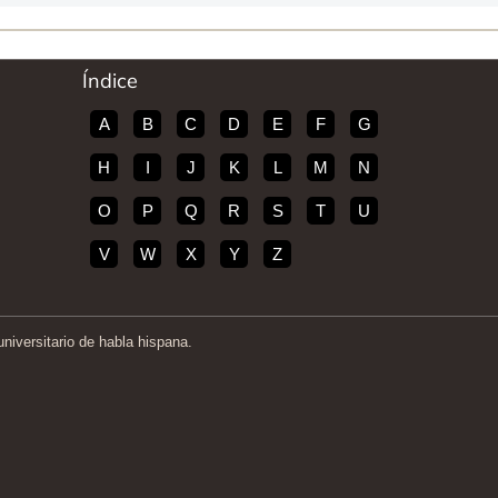
Índice
A
B
C
D
E
F
G
H
I
J
K
L
M
N
O
P
Q
R
S
T
U
V
W
X
Y
Z
iversitario de habla hispana.