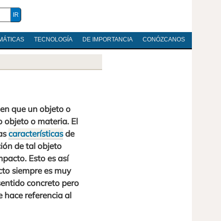
MÁTICAS
TECNOLOGÍA
DE IMPORTANCIA
CONÓZCANOS
en que un objeto o
 objeto o materia. El
las
características
de
ón de tal objeto
pacto. Esto es así
cto siempre es muy
sentido concreto pero
 hace referencia al