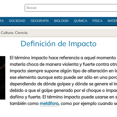
RA
SOCIEDAD
GEOGRAFÍA
BIOLOGÍA
QUÍMICA
FÍSICA
MATE
.
Cultura
.
Ciencia
.
Definición de Impacto
El término impacto hace referencia a aquel momento 
materia choca de manera violenta y fuerte contra otro
impacto siempre supone algún tipo de alteración en 
ese elemento aunque esto puede ser sólo en una porci
dependiendo de dónde golpee y dónde se genere el im
debido a que el golpe generado por el choque o impa
dañino y fuerte. El término impacto puede usarse en 
también como
metáfora
, como por ejemplo cuando se