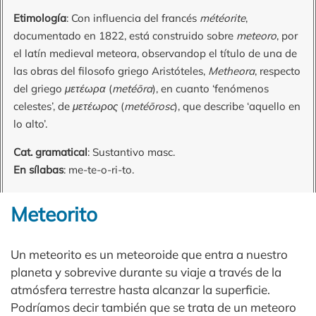
Etimología
: Con influencia del francés
météorite
,
documentado en 1822, está construido sobre
meteoro
, por
el latín medieval meteora, observandop el título de una de
las obras del filosofo griego Aristóteles,
Metheora
, respecto
del griego
μετέωρα
(
metéōra
), en cuanto ‘fenómenos
celestes’, de
μετέωρος
(
metéōrosc
), que describe ‘aquello en
lo alto’.
Cat. gramatical
: Sustantivo masc.
En sílabas
: me-te-o-ri-to.
Meteorito
Un meteorito es un meteoroide que entra a nuestro
planeta y sobrevive durante su viaje a través de la
atmósfera terrestre hasta alcanzar la superficie.
Podríamos decir también que se trata de un meteoro