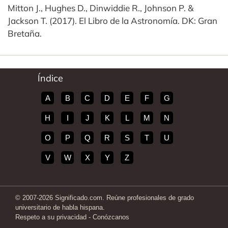
Mitton J., Hughes D., Dinwiddie R., Johnson P. &
Jackson T. (2017). El Libro de la Astronomía. DK: Gran
Bretaña.
Índice
A
B
C
D
E
F
G
H
I
J
K
L
M
N
O
P
Q
R
S
T
U
V
W
X
Y
Z
© 2007-2026 Significado.com. Reúne profesionales de grado
universitario de habla hispana.
Respeto a su privacidad
-
Conózcanos