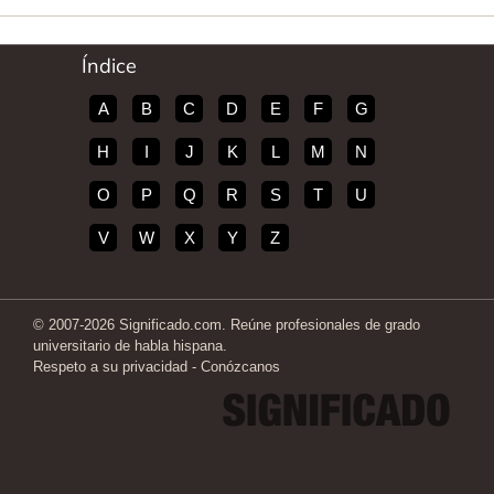
Índice
A
B
C
D
E
F
G
H
I
J
K
L
M
N
O
P
Q
R
S
T
U
V
W
X
Y
Z
© 2007-2026 Significado.com. Reúne profesionales de grado
universitario de habla hispana.
Respeto a su privacidad
-
Conózcanos