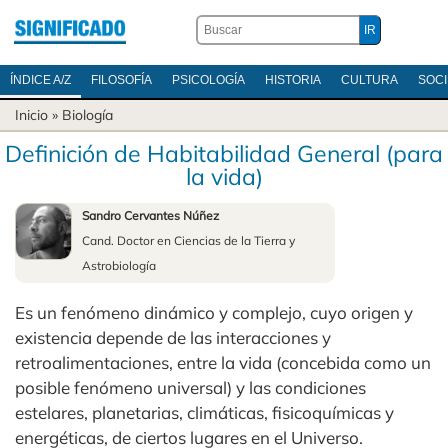
ÍNDICE A/Z
FILOSOFÍA
PSICOLOGÍA
HISTORIA
CULTURA
SOC
Inicio
»
Biología
Definición de Habitabilidad General (para
la vida)
Sandro Cervantes Núñez
Cand. Doctor en Ciencias de la Tierra y
Astrobiología
Es un fenómeno dinámico y complejo, cuyo origen y
existencia depende de las interacciones y
retroalimentaciones, entre la vida (concebida como un
posible fenómeno universal) y las condiciones
estelares, planetarias, climáticas, fisicoquímicas y
energéticas, de ciertos lugares en el Universo.