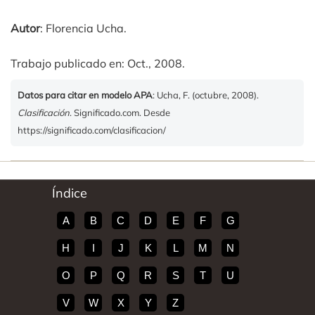
Autor
: Florencia Ucha.
Trabajo publicado en: Oct., 2008.
Datos para citar en modelo APA
: Ucha, F. (octubre, 2008).
Clasificación
. Significado.com. Desde
https://significado.com/clasificacion/
Índice
A
B
C
D
E
F
G
H
I
J
K
L
M
N
O
P
Q
R
S
T
U
V
W
X
Y
Z