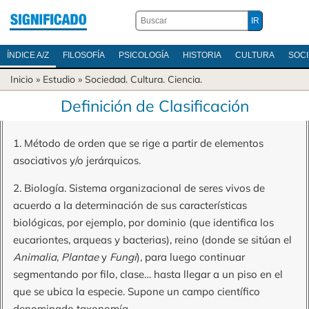
ÍNDICE A/Z
FILOSOFÍA
PSICOLOGÍA
HISTORIA
CULTURA
SOC
Inicio
» Estudio »
Sociedad
.
Cultura
.
Ciencia
.
Definición de Clasificación
1. Método de orden que se rige a partir de elementos
asociativos y/o jerárquicos.
2. Biología. Sistema organizacional de seres vivos de
acuerdo a la determinación de sus características
biológicas, por ejemplo, por dominio (que identifica los
eucariontes, arqueas y bacterias), reino (donde se sitúan el
Animalia
,
Plantae
y
Fungi
), para luego continuar
segmentando por filo, clase… hasta llegar a un piso en el
que se ubica la especie. Supone un campo científico
denominado taxonomía.