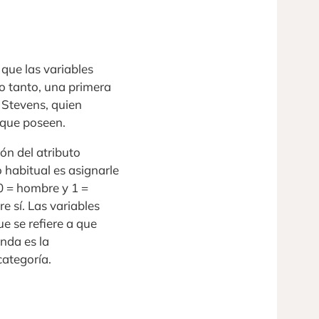
 que las variables
o tanto, una primera
e Stevens, quien
n que poseen.
ción del atributo
o habitual es asignarle
 0 = hombre y 1 =
e sí. Las variables
ue se refiere a que
nda es la
categoría.