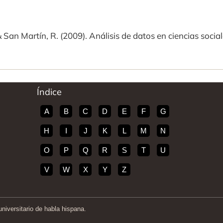
 San Martín, R. (2009). Análisis de datos en ciencias sociale
Índice
A
B
C
D
E
F
G
H
I
J
K
L
M
N
O
P
Q
R
S
T
U
V
W
X
Y
Z
iversitario de habla hispana.