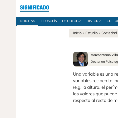
ÍNDICE A/Z
FILOSOFÍA
PSICOLOGÍA
HISTORIA
CULTU
Inicio
» Estudio »
Sociedad
Marcoantonio Vill
Doctor en Psicolog
Una variable es una r
variables reciben tal
(e.g, la altura, el per
los valores que puede 
respecto al resto de m