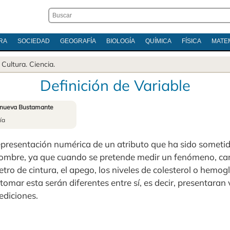
RA
SOCIEDAD
GEOGRAFÍA
BIOLOGÍA
QUÍMICA
FÍSICA
MATE
.
Cultura
.
Ciencia
.
Definición de Variable
anueva Bustamante
ía
epresentación numérica de un atributo que ha sido someti
 nombre, ya que cuando se pretende medir un fenómeno, cara
ímetro de cintura, el apego, los niveles de colesterol o hemo
tomar esta serán diferentes entre sí, es decir, presentaran
ediciones.