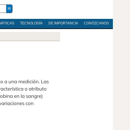
MÁTICAS
TECNOLOGÍA
DE IMPORTANCIA
CONÓZCANOS
do a una medición. Las
cterística o atributo
globina en la sangre)
 variaciones con