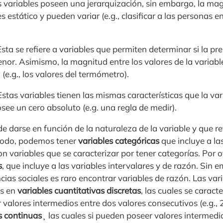
s variables poseen una jerarquización, sin embargo, la mag
s estático y pueden variar (e.g., clasificar a las personas e
Esta se refiere a variables que permiten determinar si la pr
or. Asimismo, la magnitud entre los valores de la variable
(e.g., los valores del termómetro).
stas variables tienen las mismas características que la vari
osee un cero absoluto (e.g. una regla de medir).
de darse en función de la naturaleza de la variable y que re
modo, podemos tener
variables categóricas
que incluye a la
 son variables que se caracterizar por tener categorías. Por 
s
, que incluye a las variables intervalares y de razón. Sin 
ias sociales es raro encontrar variables de razón. Las vari
as en
variables cuantitativas discretas
, las cuales se caract
valores intermedios entre dos valores consecutivos (e.g., 
s continuas
¸ las cuales si pueden poseer valores intermedi