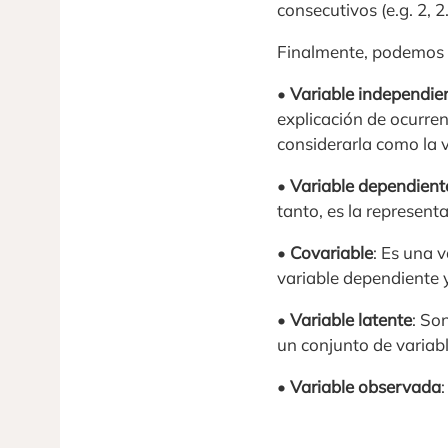
consecutivos (e.g. 2, 2.
Finalmente, podemos cl
•
Variable independie
explicación de ocurren
considerarla como la 
•
Variable dependient
tanto, es la represen
•
Covariable
: Es una v
variable dependiente y
•
Variable latente
: So
un conjunto de variab
•
Variable observada