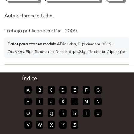
Autor
: Florencia Ucha.
Trabajo publicado en: Dic., 2009.
Datos para citar en modelo APA
: Ucha, F. (diciembre, 2009).
Tipología
. Significado.com. Desde https://significado.com/tipologia/
Índice
A
B
C
D
E
F
G
H
I
J
K
L
M
N
O
P
Q
R
S
T
U
V
W
X
Y
Z