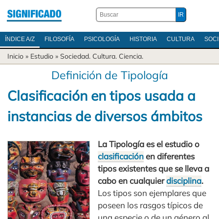
ÍNDICE A/Z
FILOSOFÍA
PSICOLOGÍA
HISTORIA
CULTURA
SOC
Inicio
» Estudio »
Sociedad
.
Cultura
.
Ciencia
.
Definición de Tipología
Clasificación en tipos usada a
instancias de diversos ámbitos
La Tipología es el estudio o
clasificación
en diferentes
tipos existentes que se lleva a
cabo en cualquier
disciplina
.
Los tipos son ejemplares que
poseen los rasgos típicos de
una especie o de un género al