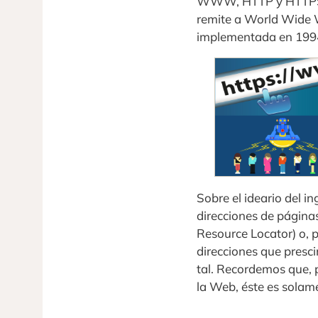
WWW, HTTP y HTTPS s
remite a World Wide W
implementada en 1994
Sobre el ideario del
direcciones de página
Resource Locator) o, 
direcciones que presci
tal. Recordemos que, p
la Web, éste es solame