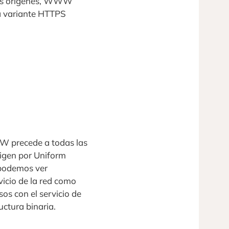
sus orígenes, WWW
a variante HTTPS
W precede a todas las
rigen por Uniform
 podemos ver
vicio de la red como
os con el servicio de
uctura binaria.