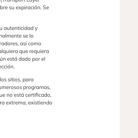
bre su expiración. Se
u autenticidad y
inalmente se lo
radores, así como
ualquiera que requiera
ún está dado por el
ección.
s sitios, para
 numerosos programas,
ue no está certificado,
era extrema, existiendo