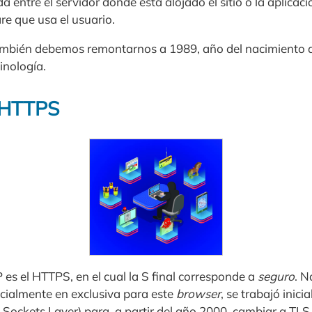
 entre el servidor donde está alojado el sitio o la aplicación
re que usa el usuario.
ambién debemos remontarnos a 1989, año del nacimiento de
inología.
l HTTPS
es el HTTPS, en el cual la S final corresponde a
seguro
. N
cialmente en exclusiva para este
browser
, se trabajó inici
 Sockets Layer) para, a partir del año 2000, cambiar a TLS