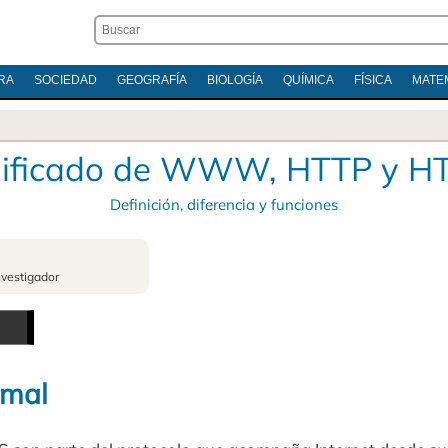
RA
SOCIEDAD
GEOGRAFÍA
BIOLOGÍA
QUÍMICA
FÍSICA
MATE
nificado de WWW, HTTP y H
Definición, diferencia y funciones
nvestigador
rmal