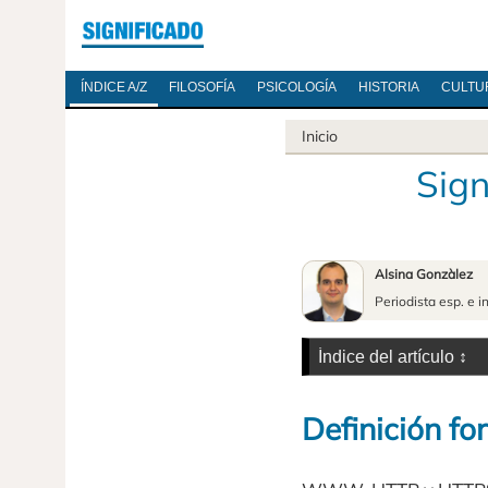
ÍNDICE A/Z
FILOSOFÍA
PSICOLOGÍA
HISTORIA
CULTU
Inicio
Sig
Alsina Gonzàlez
Periodista esp. e i
Definición fo