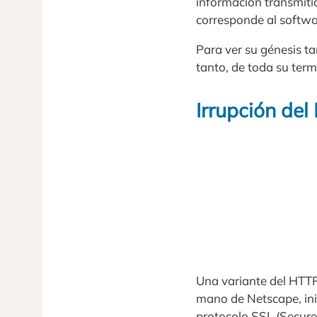
información transmitida
corresponde al softwa
Para ver su génesis t
tanto, de toda su term
Irrupción de
Una variante del HTTP 
mano de Netscape, ini
protocolo SSL (Secure