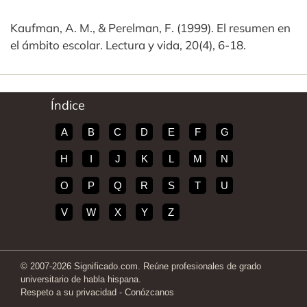
Kaufman, A. M., & Perelman, F. (1999). El resumen en
el ámbito escolar. Lectura y vida, 20(4), 6-18.
Índice
A
B
C
D
E
F
G
H
I
J
K
L
M
N
O
P
Q
R
S
T
U
V
W
X
Y
Z
© 2007-2026 Significado.com. Reúne profesionales de grado
universitario de habla hispana.
Respeto a su privacidad
-
Conózcanos