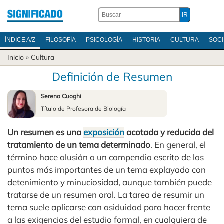
ÍNDICE A/Z
FILOSOFÍA
PSICOLOGÍA
HISTORIA
CULTURA
SOC
Inicio
»
Cultura
Definición de Resumen
Serena Cuoghi
Título de Profesora de Biología
Un resumen es una
exposición
acotada y reducida del
tratamiento de un tema determinado
. En general, el
término hace alusión a un compendio escrito de los
puntos más importantes de un tema explayado con
detenimiento y minuciosidad, aunque también puede
tratarse de un resumen oral. La tarea de resumir un
tema suele aplicarse con asiduidad para hacer frente
a las exigencias del estudio formal, en cualquiera de