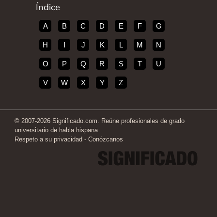
Índice
A
B
C
D
E
F
G
H
I
J
K
L
M
N
O
P
Q
R
S
T
U
V
W
X
Y
Z
© 2007-2026 Significado.com. Reúne profesionales de grado
universitario de habla hispana.
Respeto a su privacidad
-
Conózcanos