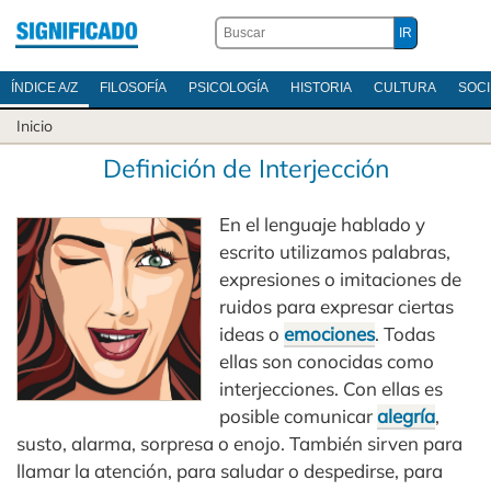
ÍNDICE A/Z
FILOSOFÍA
PSICOLOGÍA
HISTORIA
CULTURA
SOC
Inicio
Definición de Interjección
En el lenguaje hablado y
escrito utilizamos palabras,
expresiones o imitaciones de
ruidos para expresar ciertas
ideas o
emociones
. Todas
ellas son conocidas como
interjecciones. Con ellas es
posible comunicar
alegría
,
susto, alarma, sorpresa o enojo. También sirven para
llamar la atención, para saludar o despedirse, para