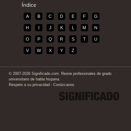
Índice
A
B
C
D
E
F
G
H
I
J
K
L
M
N
O
P
Q
R
S
T
U
V
W
X
Y
Z
© 2007-2026 Significado.com. Reúne profesionales de grado
universitario de habla hispana.
Respeto a su privacidad
-
Conózcanos