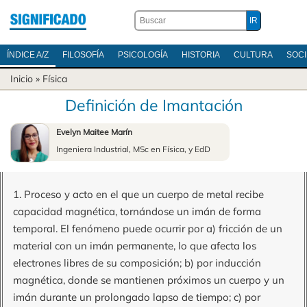
ÍNDICE A/Z
FILOSOFÍA
PSICOLOGÍA
HISTORIA
CULTURA
SOC
Inicio
»
Física
Definición de Imantación
Evelyn Maitee Marín
Ingeniera Industrial, MSc en Física, y EdD
1. Proceso y acto en el que un cuerpo de metal recibe
capacidad magnética, tornándose un imán de forma
temporal. El fenómeno puede ocurrir por a) fricción de un
material con un imán permanente, lo que afecta los
electrones libres de su composición; b) por inducción
magnética, donde se mantienen próximos un cuerpo y un
imán durante un prolongado lapso de tiempo; c) por