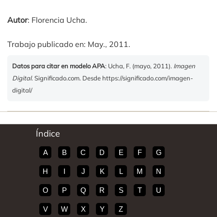
Autor
: Florencia Ucha.
Trabajo publicado en: May., 2011.
Datos para citar en modelo APA
: Ucha, F. (mayo, 2011).
Imagen
Digital
. Significado.com. Desde https://significado.com/imagen-
digital/
Índice
A
B
C
D
E
F
G
H
I
J
K
L
M
N
O
P
Q
R
S
T
U
V
W
X
Y
Z