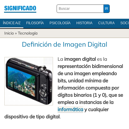
ÍNDICE A/Z
FILOSOFÍA
PSICOLOGÍA
HISTORIA
CULTURA
SOC
Inicio
»
Tecnología
Definición de Imagen Digital
La
imagen digital
es la
representación bidimensional
de una imagen empleando
bits, unidad mínima de
información compuesta por
dígitos binarios (1 y 0), que se
emplea a instancias de la
informática
y cualquier
dispositivo de tipo digital
.