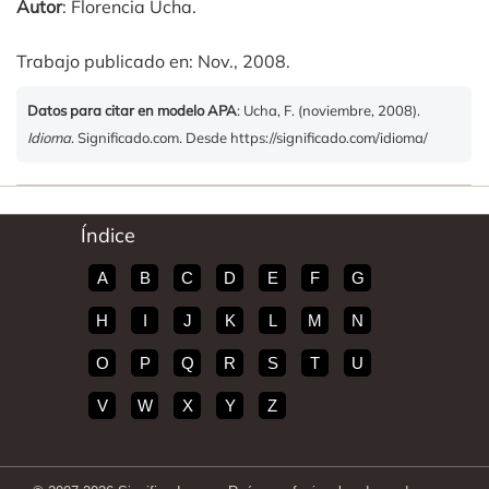
Autor
: Florencia Ucha.
Trabajo publicado en: Nov., 2008.
Datos para citar en modelo APA
: Ucha, F. (noviembre, 2008).
Idioma
. Significado.com. Desde https://significado.com/idioma/
Índice
A
B
C
D
E
F
G
H
I
J
K
L
M
N
O
P
Q
R
S
T
U
V
W
X
Y
Z