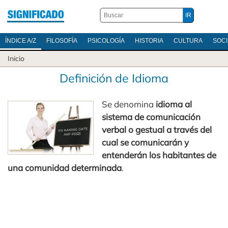
ÍNDICE A/Z
FILOSOFÍA
PSICOLOGÍA
HISTORIA
CULTURA
SOC
Inicio
Definición de Idioma
Se denomina
idioma al
sistema de comunicación
verbal o gestual a través del
cual se comunicarán y
entenderán los habitantes de
una comunidad determinada
.