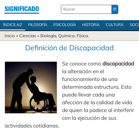
ÍNDICE A/Z
FILOSOFÍA
PSICOLOGÍA
HISTORIA
CULTURA
SOC
Inicio
»
Ciencias
»
Biología
.
Química
.
Física
.
Definición de Discapacidad
Se conoce como
discapacidad
la alteración en el
funcionamiento de una
determinada estructura. Esto
puede llevar cada una
afección de la calidad de vida
de quien la padece al interferir
con la ejecución de sus
actividades cotidianas.