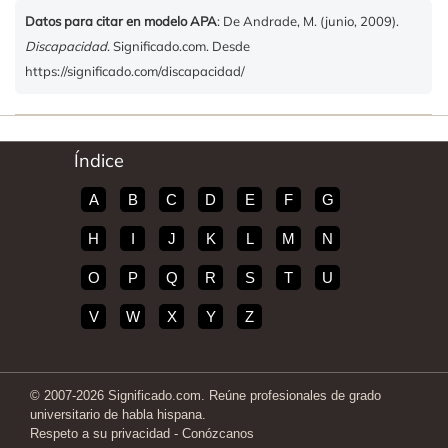
Datos para citar en modelo APA
: De Andrade, M. (junio, 2009).
Discapacidad
. Significado.com. Desde
https://significado.com/discapacidad/
Índice
A
B
C
D
E
F
G
H
I
J
K
L
M
N
O
P
Q
R
S
T
U
V
W
X
Y
Z
© 2007-2026 Significado.com. Reúne profesionales de grado
universitario de habla hispana.
Respeto a su privacidad
-
Conózcanos