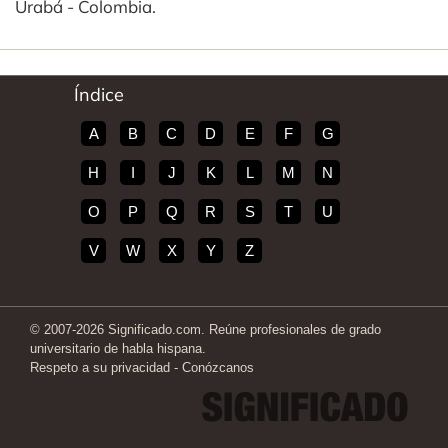
Urabá - Colombia.
Índice
A
B
C
D
E
F
G
H
I
J
K
L
M
N
O
P
Q
R
S
T
U
V
W
X
Y
Z
© 2007-2026 Significado.com. Reúne profesionales de grado
universitario de habla hispana.
Respeto a su privacidad
-
Conózcanos