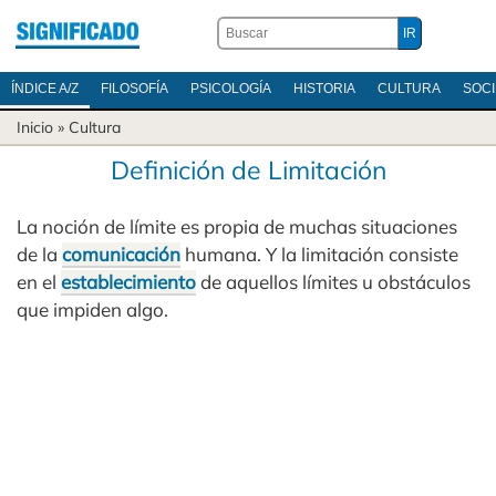
ÍNDICE A/Z
FILOSOFÍA
PSICOLOGÍA
HISTORIA
CULTURA
SOC
Inicio
»
Cultura
Definición de Limitación
La noción de límite es propia de muchas situaciones
de la
comunicación
humana. Y la limitación consiste
en el
establecimiento
de aquellos límites u obstáculos
que impiden algo.