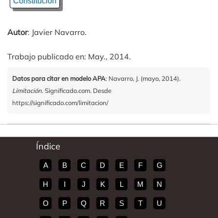
Constitución
Autor
: Javier Navarro.
Trabajo publicado en: May., 2014.
Datos para citar en modelo APA
: Navarro, J. (mayo, 2014).
Limitación
. Significado.com. Desde
https://significado.com/limitacion/
Índice
A
B
C
D
E
F
G
H
I
J
K
L
M
N
O
P
Q
R
S
T
U