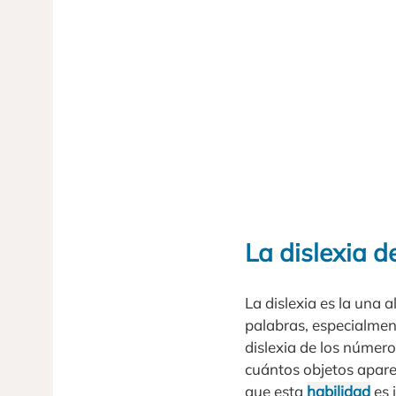
La dislexia d
La dislexia es la una a
palabras, especialment
dislexia de los númer
cuántos objetos aparec
que esta
habilidad
es 