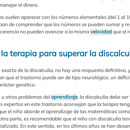
manejar el dinero.
s suelen aparecer con los números elementales (del 1 al 10
aban de comprender que los números se pueden sumar y res
a carencia no pueden avanzar a la misma
velocidad
que el r
la terapia para superar la discalcu
 exacto de la discalculia, no hay una respuesta definitiva, 
an que el trastorno puede ser de tipo neurológico, un défici
rácter genético.
ia u otros problemas del
aprendizaje
, la discalculia debe s
Los expertos en este trastorno aconsejan que la terapia t
 que el niño aborde el aprendizaje de las matemáticas como
otra parte, es recomendable que el niño con discalculia te
ializado. En este sentido, en los últimos años se han des