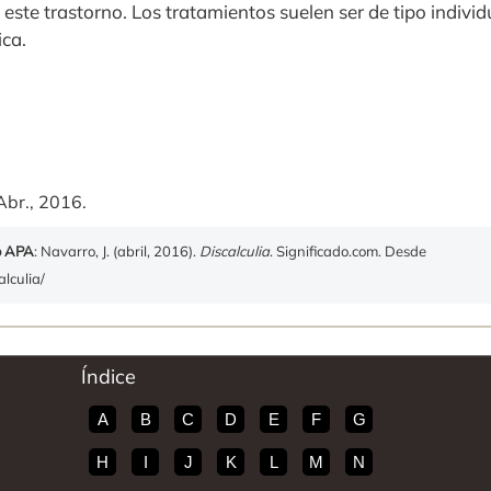
este trastorno. Los tratamientos suelen ser de tipo individ
ca.
Abr., 2016.
o APA
: Navarro, J. (abril, 2016).
Discalculia
. Significado.com. Desde
alculia/
Índice
A
B
C
D
E
F
G
H
I
J
K
L
M
N