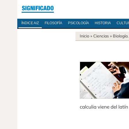
ÍNDICE A/Z
FILOSOFÍA
PSICOLOGÍA
HISTORIA
CULTU
Inicio
»
Ciencias
»
Biología
calculia viene del latí