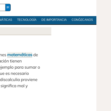
MÁTICAS
TECNOLOGÍA
DE IMPORTANCIA
CONÓZCANOS
ones
matemáticas
de
ación tienen
 ejemplo para sumar o
que es necesario
 discalculia proviene
 significa mal y