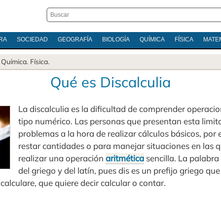
RA
SOCIEDAD
GEOGRAFÍA
BIOLOGÍA
QUÍMICA
FÍSICA
MATE
.
Química
.
Física
.
Qué es Discalculia
La discalculia es la dificultad de comprender operaci
tipo numérico. Las personas que presentan esta limit
problemas a la hora de realizar cálculos básicos, por
restar cantidades o para manejar situaciones en las 
realizar una operación
aritmética
sencilla. La palabra
del griego y del latín, pues dis es un prefijo griego que
n calculare, que quiere decir calcular o contar.