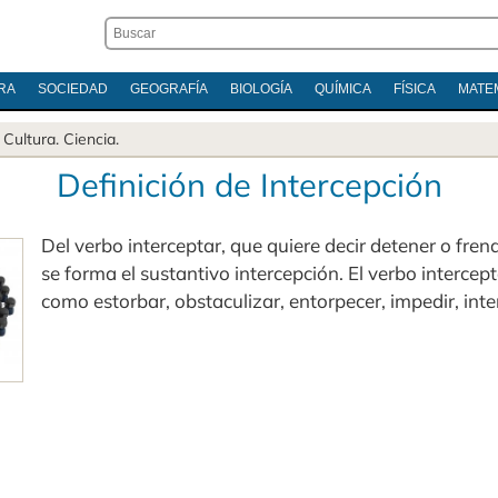
RA
SOCIEDAD
GEOGRAFÍA
BIOLOGÍA
QUÍMICA
FÍSICA
MATE
.
Cultura
.
Ciencia
.
Definición de Intercepción
Del verbo interceptar, que quiere decir detener o fren
se forma el sustantivo intercepción. El verbo intercept
como estorbar, obstaculizar, entorpecer, impedir, inter