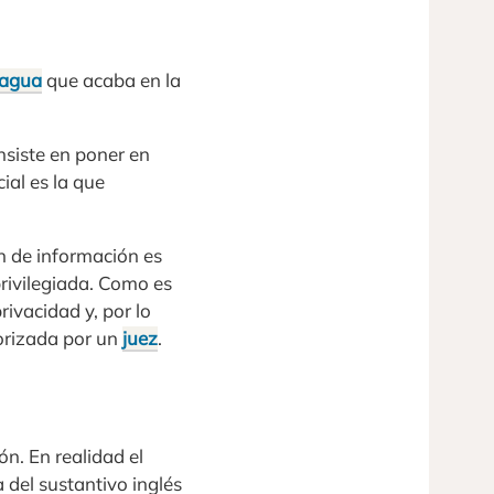
agua
que acaba en la
onsiste en poner en
cial es la que
ón de información es
privilegiada. Como es
rivacidad y, por lo
torizada por un
juez
.
n. En realidad el
 del sustantivo inglés