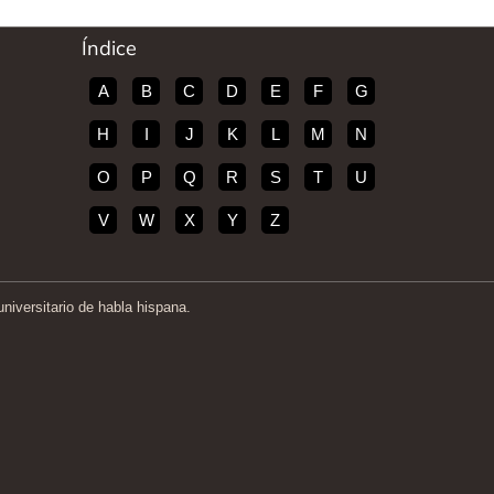
Índice
A
B
C
D
E
F
G
H
I
J
K
L
M
N
O
P
Q
R
S
T
U
V
W
X
Y
Z
iversitario de habla hispana.