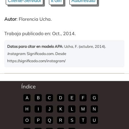
Cliente-Servidor
It Girl
Autorretrato
Autor
: Florencia Ucha.
Trabajo publicado en: Oct., 2014.
Datos para citar en modelo APA
: Ucha, F. (octubre, 2014).
Instagram
. Significado.com. Desde
https://significado.com/instagram/
Índice
A
B
C
D
E
F
G
H
I
J
K
L
M
N
O
P
Q
R
S
T
U