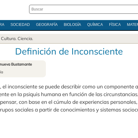
RA
SOCIEDAD
GEOGRAFÍA
BIOLOGÍA
QUÍMICA
FÍSICA
MATE
.
Cultura
.
Ciencia
.
Definición de Inconsciente
anueva Bustamante
ía
, el inconsciente se puede describir como un componente 
nte en la psiquis humana en función de las circunstancias,
pensar, con base en el cúmulo de experiencias personales, 
rupos sociales a partir de conocimientos y sistemas socioc