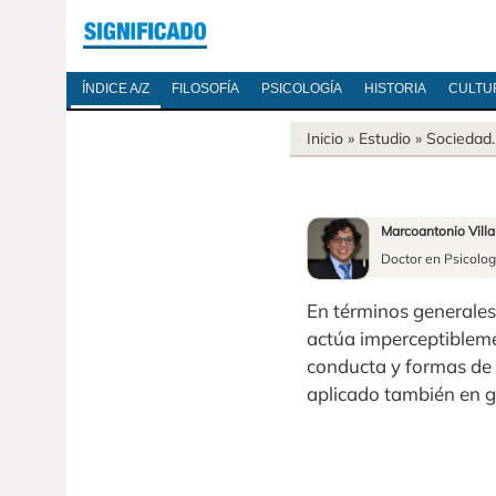
ÍNDICE A/Z
FILOSOFÍA
PSICOLOGÍA
HISTORIA
CULTU
Inicio
» Estudio »
Sociedad
Marcoantonio Vill
Doctor en Psicolog
En términos generales
actúa imperceptibleme
conducta y formas de 
aplicado también en g