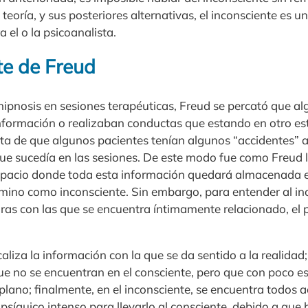
 teoría, y sus posteriores alternativas, el inconsciente es u
 el o la psicoanalista.
te de Freud
hipnosis en sesiones terapéuticas, Freud se percató que a
nformación o realizaban conductas que estando en otro est
ta de que algunos pacientes tenían algunos “accidentes” a 
que sucedía en las sesiones. De este modo fue como Freud l
espacio donde toda esta información quedará almacenada e
mino como inconsciente. Sin embargo, para entender al in
ras con las que se encuentra íntimamente relacionado, el p
caliza la información con la que se da sentido a la realidad;
ue no se encuentran en el consciente, pero que con poco e
plano; finalmente, en el inconsciente, se encuentra todos 
psíquico intenso para llevarlo al consciente, debido a que h