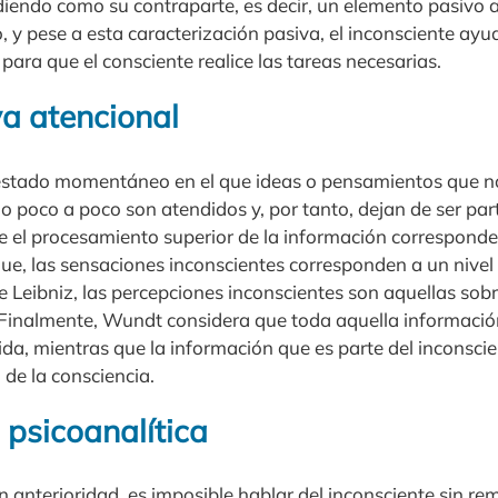
diendo como su contraparte, es decir, un elemento pasivo a
 y pese a esta caracterización pasiva, el inconsciente ayud
 para que el consciente realice las tareas necesarias.
va atencional
n estado momentáneo en el que ideas o pensamientos que 
uo poco a poco son atendidos y, por tanto, dejan de ser part
 el procesamiento superior de la información corresponde a
que, las sensaciones inconscientes corresponden a un nive
de Leibniz, las percepciones inconscientes son aquellas sobr
. Finalmente, Wundt considera que toda aquella información
da, mientras que la información que es parte del inconscie
 de la consciencia.
 psicoanalítica
nterioridad, es imposible hablar del inconsciente sin remi