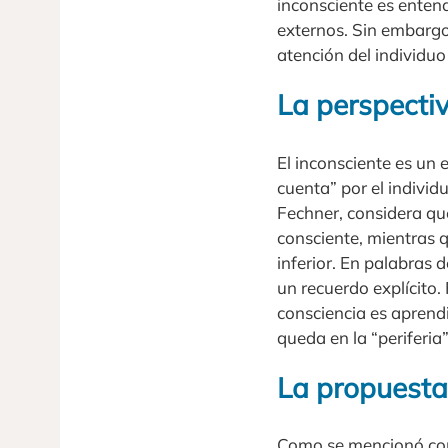
inconsciente es enten
externos. Sin embargo,
atención del individuo
La perspecti
El inconsciente es u
cuenta” por el individ
Fechner, considera que
consciente, mientras 
inferior. En palabras 
un recuerdo explícito
consciencia es aprendi
queda en la “periferia”
La propuesta
Como se mencionó con a