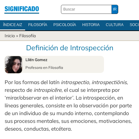
ÍNDICE A/Z
FILOSOFÍA
PSICOLOGÍA
HISTORIA
CULTURA
SOC
Inicio
»
Filosofía
Definición de Introspección
Lilén Gomez
Profesora en Filosofía
Por las formas del latín
introspectio, introspectiōnis
,
respecto de
introspicĕre
, el cual se interpreta por
‘mirar/observar en el interior’. La introspección, en
líneas generales, consiste en la observación por parte
de un individuo de su mundo interno, contemplando
sus procesos mentales, sus emociones, motivaciones,
deseos, conductas, etcétera.