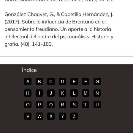
González Chauvet, G., & Capetillo Hernández, J.
(2017). Sobre la influencia de Brentano en el
pensamiento freudiano. Un aporte a la historia
intelectual del padre del psicoanálisis. Historia y
grafía, (48), 141-183.
Índice
A
B
C
D
E
F
G
H
I
J
K
L
M
N
O
P
Q
R
S
T
U
V
W
X
Y
Z