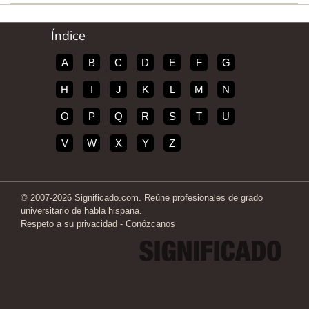
Índice
A
B
C
D
E
F
G
H
I
J
K
L
M
N
O
P
Q
R
S
T
U
V
W
X
Y
Z
© 2007-2026 Significado.com. Reúne profesionales de grado
universitario de habla hispana.
Respeto a su privacidad
-
Conózcanos