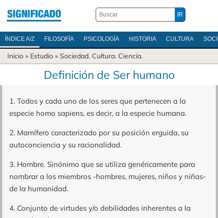
ÍNDICE A/Z
FILOSOFÍA
PSICOLOGÍA
HISTORIA
CULTURA
SOC
Inicio
» Estudio »
Sociedad
.
Cultura
.
Ciencia
.
Definición de Ser humano
1. Todos y cada uno de los seres que pertenecen a la
especie homo sapiens, es decir, a la especie humana.
2. Mamífero caracterizado por su posición erguida, su
autoconciencia y su racionalidad.
3. Hombre. Sinónimo que se utiliza genéricamente para
nombrar a los miembros -hombres, mujeres, niños y niñas-
de la humanidad.
4. Conjunto de virtudes y/o debilidades inherentes a la