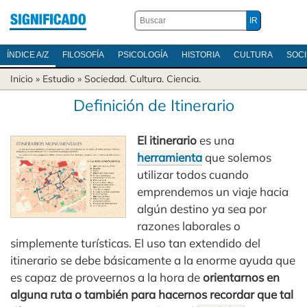
ÍNDICE A/Z
FILOSOFÍA
PSICOLOGÍA
HISTORIA
CULTURA
SOC
Inicio
» Estudio »
Sociedad
.
Cultura
.
Ciencia
.
Definición de Itinerario
El itinerario
es una
herramienta
que solemos
utilizar todos cuando
emprendemos un viaje hacia
algún destino ya sea por
razones laborales o
simplemente turísticas. El uso tan extendido del
itinerario se debe básicamente a la enorme ayuda que
es capaz de proveernos a la hora de
orientarnos en
alguna ruta o también para hacernos recordar que tal