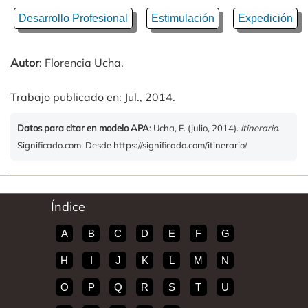
Desarrollo Profesional
Estimulación
Expedición
Autor
: Florencia Ucha.
Trabajo publicado en: Jul., 2014.
Datos para citar en modelo APA
: Ucha, F. (julio, 2014).
Itinerario
.
Significado.com. Desde https://significado.com/itinerario/
Índice
A
B
C
D
E
F
G
H
I
J
K
L
M
N
O
P
Q
R
S
T
U