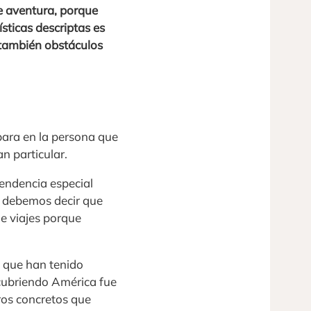
e aventura, porque
sticas descriptas es
 también obstáculos
para en la persona que
an particular.
endencia especial
én debemos decir que
de viajes porque
y que han tenido
scubriendo América fue
ros concretos que