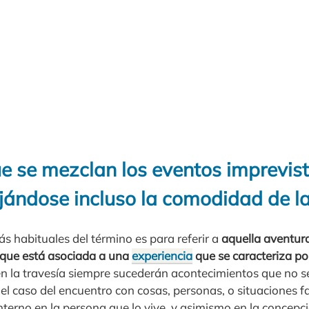
ue se mezclan los eventos imprevist
jándose incluso la comodidad de l
s habituales del término es para referir a
aquella aventur
y que está asociada a una
experiencia
que se caracteriza por
, en la travesía siempre sucederán acontecimientos que no 
s el caso del encuentro con cosas, personas, o situaciones f
terno en la persona que lo vive, y asimismo en la concepc