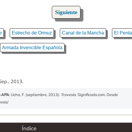
Siguiente
e
Estrecho de Ormuz
Canal de la Mancha
El Pent
Armada Invencible Española
Sep., 2013.
o APA
: Ucha, F. (septiembre, 2013).
Travesía
. Significado.com. Desde
vesia/
Índice