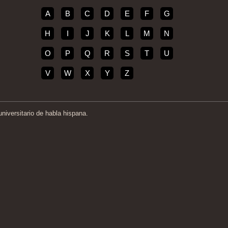
A
B
C
D
E
F
G
H
I
J
K
L
M
N
O
P
Q
R
S
T
U
V
W
X
Y
Z
iversitario de habla hispana.