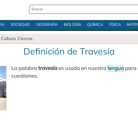
RA
SOCIEDAD
GEOGRAFÍA
BIOLOGÍA
QUÍMICA
FÍSICA
MATE
.
Cultura
.
Ciencia
.
Definición de Travesía
La palabra
travesía
es usada en nuestra
lengua
para r
cuestiones.