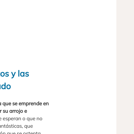
os y las
ado
a que se emprende en
 su arrojo e
se esperan o que no
antásticas, que
ión que se ostenta